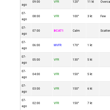
09:00
VFR
120°
11 kt
Overca
ago
07-
08:00
VFR
100°
3 kt
Few
ago
07-
07:00
BCAT1
Calm
Scatte
ago
07-
06:00
MVFR
170°
1 kt
ago
07-
05:00
VFR
130°
5 kt
ago
07-
04:00
VFR
150°
5 kt
ago
07-
03:00
VFR
150°
6 kt
ago
07-
02:00
VFR
150°
7 kt
ago