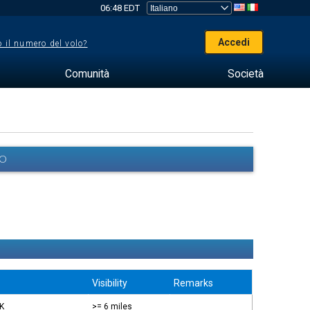
06:48 EDT
Accedi
 il numero del volo?
Comunità
Società
EO
Visibility
Remarks
OK
>= 6 miles