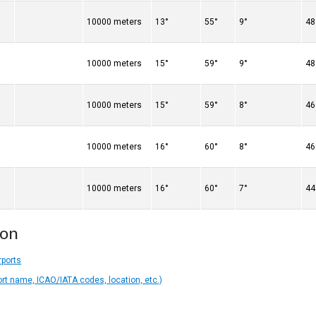
10000 meters
13°
55°
9°
48
10000 meters
15°
59°
9°
48
10000 meters
15°
59°
8°
46
10000 meters
16°
60°
8°
46
10000 meters
16°
60°
7°
44
ion
rports
ort name, ICAO/IATA codes, location, etc.)