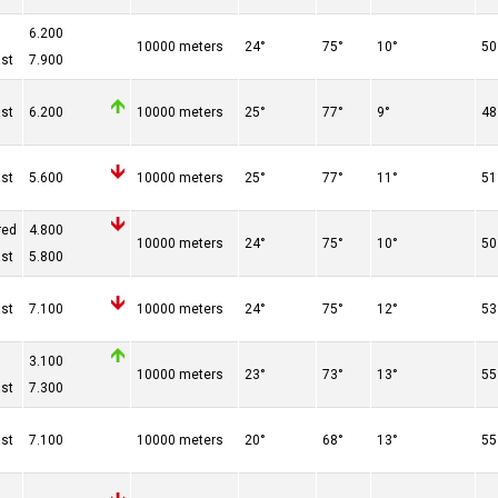
n
6.200
10000 meters
24°
75°
10°
50
st
7.900
st
6.200
10000 meters
25°
77°
9°
48
st
5.600
10000 meters
25°
77°
11°
51
red
4.800
10000 meters
24°
75°
10°
50
st
5.800
st
7.100
10000 meters
24°
75°
12°
53
3.100
10000 meters
23°
73°
13°
55
st
7.300
st
7.100
10000 meters
20°
68°
13°
55