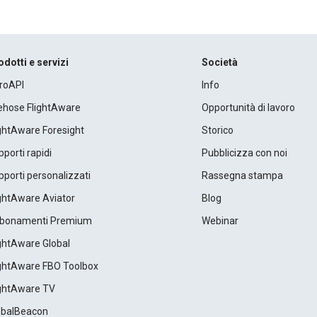
odotti e servizi
Società
roAPI
Info
rehose FlightAware
Opportunità di lavoro
ightAware Foresight
Storico
porti rapidi
Pubblicizza con noi
porti personalizzati
Rassegna stampa
ightAware Aviator
Blog
bonamenti Premium
Webinar
ightAware Global
ightAware FBO Toolbox
ightAware TV
obalBeacon