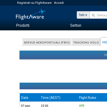
Registrati su FlightAware
Accedi
Tutti
Prodotti
Settori
M
SERVIZI AEROPORTUALI (FBO)
TRACKING VOLO
M
Date
Time (AEST)
Flight Rules
07-ago
23:00
VFR