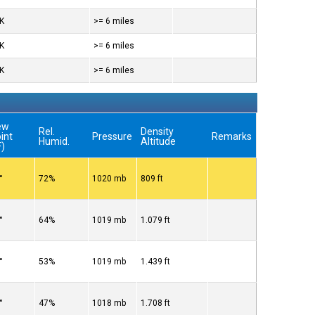
OK
>= 6 miles
OK
>= 6 miles
OK
>= 6 miles
ew
Rel.
Density
int
Pressure
Remarks
Humid.
Altitude
F)
°
72%
1020 mb
809 ft
°
64%
1019 mb
1.079 ft
°
53%
1019 mb
1.439 ft
°
47%
1018 mb
1.708 ft