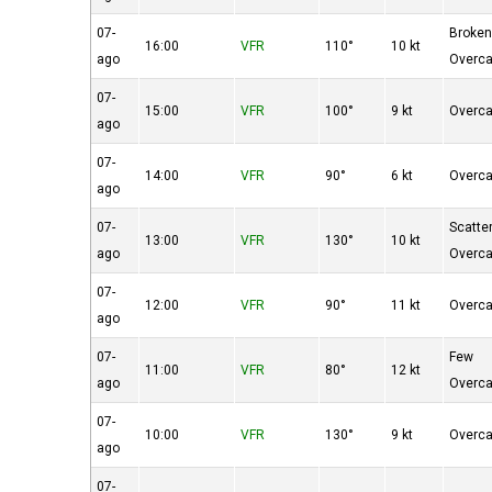
07-
Broke
16:00
VFR
110°
10 kt
ago
Overca
07-
15:00
VFR
100°
9 kt
Overca
ago
07-
14:00
VFR
90°
6 kt
Overca
ago
07-
Scatte
13:00
VFR
130°
10 kt
ago
Overca
07-
12:00
VFR
90°
11 kt
Overca
ago
07-
Few
11:00
VFR
80°
12 kt
ago
Overca
07-
10:00
VFR
130°
9 kt
Overca
ago
07-