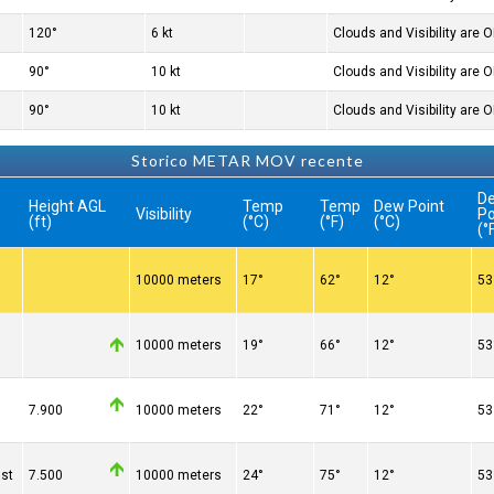
120°
6 kt
Clouds and Visibility are 
90°
10 kt
Clouds and Visibility are 
90°
10 kt
Clouds and Visibility are 
Storico METAR MOV recente
D
Height AGL
Temp
Temp
Dew Point
Visibility
Po
(ft)
(°C)
(°F)
(°C)
(°
10000 meters
17°
62°
12°
53
10000 meters
19°
66°
12°
53
n
7.900
10000 meters
22°
71°
12°
53
st
7.500
10000 meters
24°
75°
12°
53