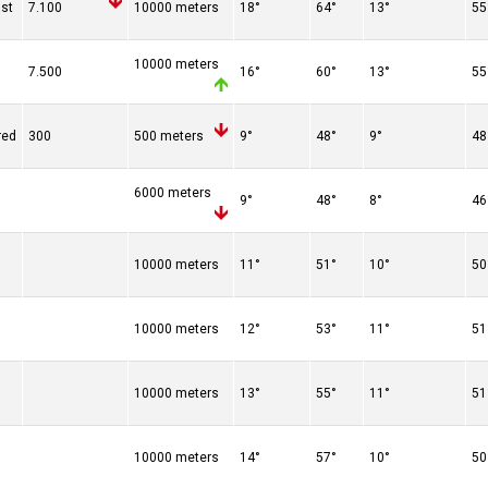
st
7.100
10000 meters
18°
64°
13°
55
10000 meters
7.500
16°
60°
13°
55
red
300
500 meters
9°
48°
9°
48
6000 meters
9°
48°
8°
46
10000 meters
11°
51°
10°
50
10000 meters
12°
53°
11°
51
10000 meters
13°
55°
11°
51
10000 meters
14°
57°
10°
50