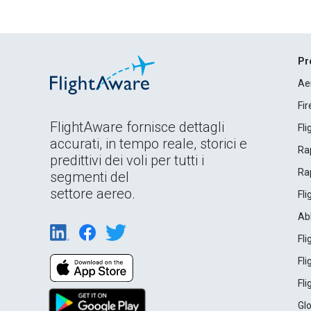
Pr
Ae
Fi
FlightAware fornisce dettagli
Fl
accurati, in tempo reale, storici e
Rap
predittivi dei voli per tutti i
Rap
segmenti del
settore aereo.
Fl
Ab
Fl
Fl
Fl
Gl