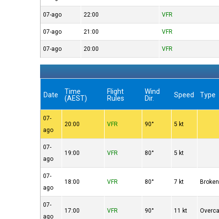
07-ago
22:00
VFR
07-ago
21:00
VFR
07-ago
20:00
VFR
Time
Flight
Wind
Date
Speed
Type
(AEST)
Rules
Dir.
07-
20:00
VFR
90°
5 kt
ago
07-
19:00
VFR
80°
5 kt
ago
07-
18:00
VFR
80°
7 kt
Broke
ago
07-
17:00
VFR
90°
11 kt
Overca
ago