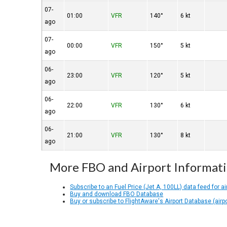
07-
01:00
VFR
140°
6 kt
ago
07-
00:00
VFR
150°
5 kt
ago
06-
23:00
VFR
120°
5 kt
ago
06-
22:00
VFR
130°
6 kt
ago
06-
21:00
VFR
130°
8 kt
ago
More FBO and Airport Informat
Subscribe to an Fuel Price (Jet A, 100LL) data feed for ai
Buy and download FBO Database
Buy or subscribe to FlightAware's Airport Database (airp