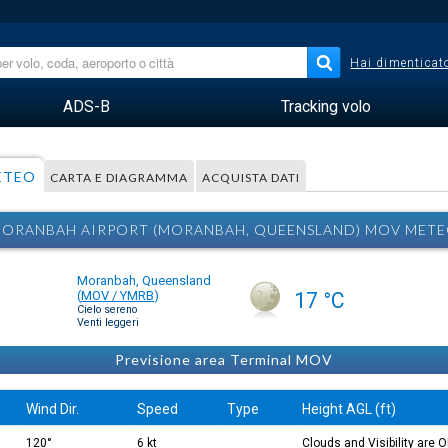
Hai dimenticato
ADS-B
Tracking volo
ETEO
CARTA E DIAGRAMMA
ACQUISTA DATI
ORANBAH AIRPORT (MORANBAH, QUEENSLAND) MOV MET
Moranbah, Queensland
(
MOV / YMRB
)
17 °C
Cielo sereno
Venti leggeri
Previsione area Terminal MOV
Wind Dir.
Speed
Type
Height AGL (ft)
120°
6 kt
Clouds and Visibility are 