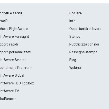
odotti e servizi
Società
roAPI
Info
rehose FlightAware
Opportunità di lavoro
ightAware Foresight
Storico
porti rapidi
Pubblicizza con noi
porti personalizzati
Rassegna stampa
ightAware Aviator
Blog
bonamenti Premium
Webinar
ightAware Global
ightAware FBO Toolbox
ightAware TV
obalBeacon