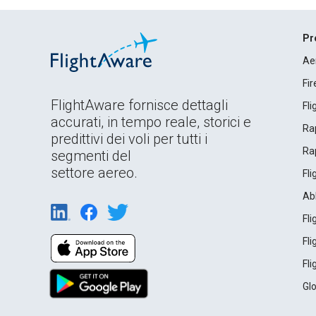
Pr
Ae
Fi
FlightAware fornisce dettagli
Fl
accurati, in tempo reale, storici e
Rap
predittivi dei voli per tutti i
Rap
segmenti del
settore aereo.
Fl
Ab
Fl
Fl
Fl
Gl