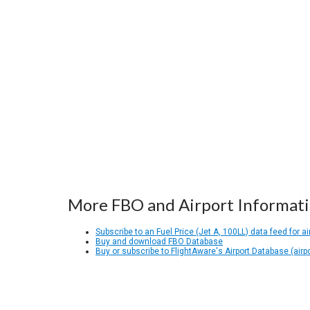
More FBO and Airport Informat
Subscribe to an Fuel Price (Jet A, 100LL) data feed for ai
Buy and download FBO Database
Buy or subscribe to FlightAware's Airport Database (airp