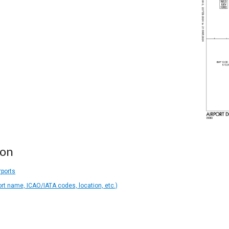
ion
rports
ort name, ICAO/IATA codes, location, etc.)