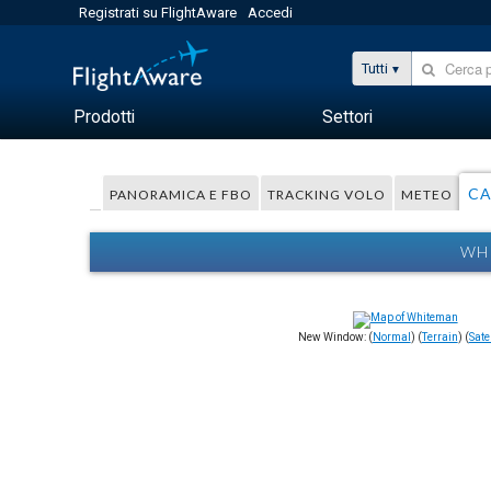
Registrati su FlightAware
Accedi
Tutti
Prodotti
Settori
CA
PANORAMICA E FBO
TRACKING VOLO
METEO
WHI
New Window: (
Normal
) (
Terrain
) (
Satel