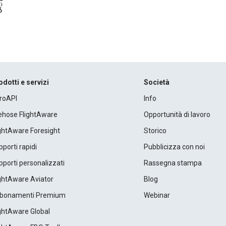
odotti e servizi
Società
roAPI
Info
rehose FlightAware
Opportunità di lavoro
ightAware Foresight
Storico
porti rapidi
Pubblicizza con noi
porti personalizzati
Rassegna stampa
ightAware Aviator
Blog
bonamenti Premium
Webinar
ightAware Global