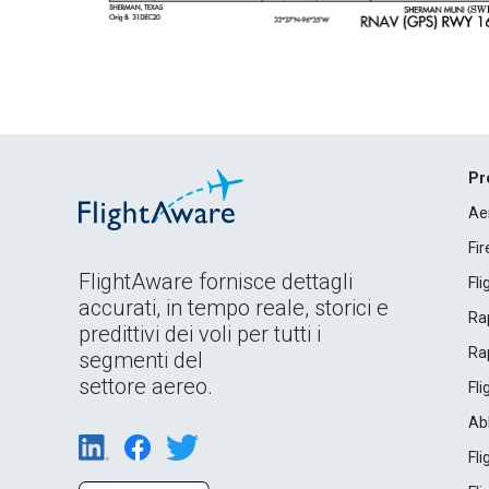
Pr
Ae
Fi
FlightAware fornisce dettagli
Fl
accurati, in tempo reale, storici e
Rap
predittivi dei voli per tutti i
Rap
segmenti del
settore aereo.
Fl
Ab
Fl