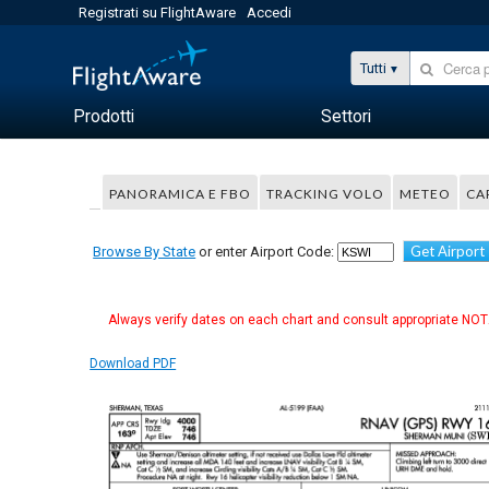
Registrati su FlightAware
Accedi
Tutti
Prodotti
Settori
PANORAMICA E FBO
TRACKING VOLO
METEO
CA
Get Airport
Browse By State
or enter Airport Code:
Always verify dates on each chart and consult appropriate NOTA
Download PDF