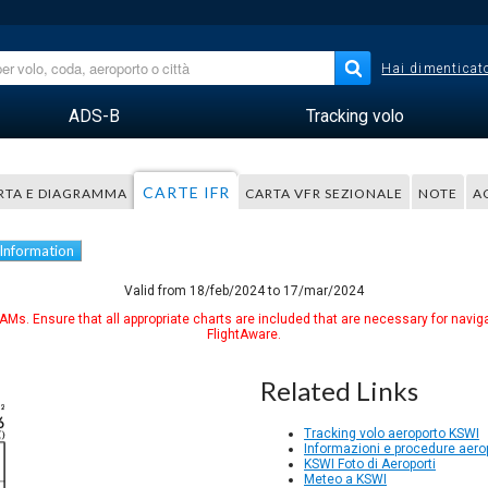
Hai dimenticato
ADS-B
Tracking volo
CARTE IFR
RTA E DIAGRAMMA
CARTA VFR SEZIONALE
NOTE
A
 Information
Valid from 18/feb/2024 to 17/mar/2024
Ms. Ensure that all appropriate charts are included that are necessary for naviga
FlightAware.
Related Links
Tracking volo aeroporto KSWI
Informazioni e procedure aerop
KSWI Foto di Aeroporti
Meteo a KSWI