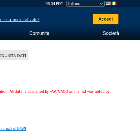
05:04 EDT
Accedi
 il numero del volo?
Comunità
Società
CQUISTA DATI
tion. All data is published by FAA/NACO and is not warranted by
ortuali di KSWI