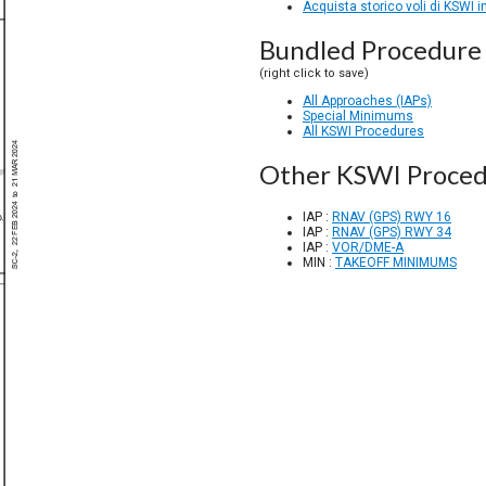
Acquista storico voli di KSWI 
Bundled Procedure 
(right click to save)
All Approaches (IAPs)
Special Minimums
All KSWI Procedures
Other KSWI Proced
IAP :
RNAV (GPS) RWY 16
IAP :
RNAV (GPS) RWY 34
IAP :
VOR/DME-A
MIN :
TAKEOFF MINIMUMS