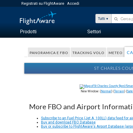
Registrati su FlightAware
Accedi
Tutti
Prodotti
Settori
CA
PANORAMICA E FBO
TRACKING VOLO
METEO
ST CHARLES COU
New Window: (
Normal
) (
Terrain
) (
Satel
More FBO and Airport Informat
Subscribe to an Fuel Price (Jet A, 100LL) data feed for ai
Buy and download FBO Database
Buy or subscribe to FlightAware's Airport Database (airp