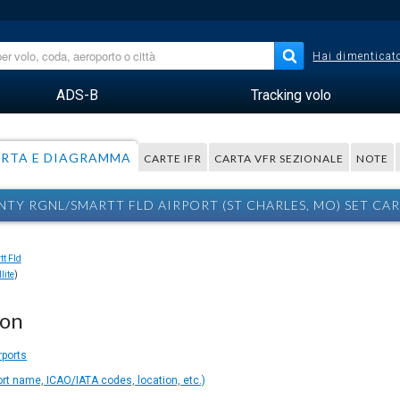
Hai dimenticato
ADS-B
Tracking volo
RTA E DIAGRAMMA
CARTE IFR
CARTA VFR SEZIONALE
NOTE
NTY RGNL/SMARTT FLD AIRPORT (ST CHARLES, MO) SET CA
lite
)
ion
rports
ort name, ICAO/IATA codes, location, etc.)