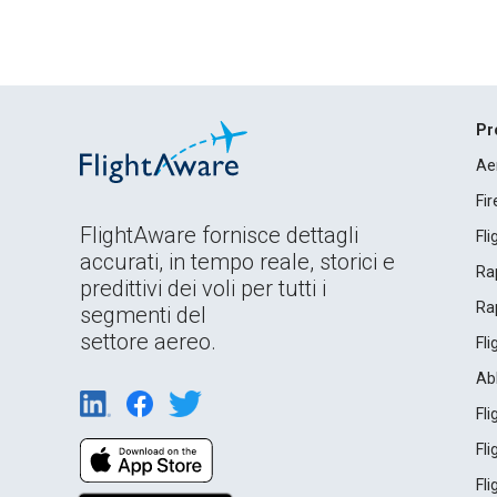
Pr
Ae
Fi
FlightAware fornisce dettagli
Fl
accurati, in tempo reale, storici e
Rap
predittivi dei voli per tutti i
Rap
segmenti del
settore aereo.
Fl
Ab
Fl
Fl
Fl