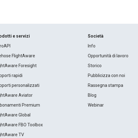
odotti e servizi
Società
roAPI
Info
rehose FlightAware
Opportunità di lavoro
ightAware Foresight
Storico
porti rapidi
Pubblicizza con noi
porti personalizzati
Rassegna stampa
ightAware Aviator
Blog
bonamenti Premium
Webinar
ightAware Global
ightAware FBO Toolbox
ightAware TV