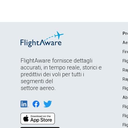
Pr
Ae
Fi
FlightAware fornisce dettagli
Fl
accurati, in tempo reale, storici e
Rap
predittivi dei voli per tutti i
Rap
segmenti del
settore aereo.
Fl
Ab
Fl
Fl
Fl