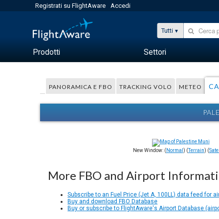
Registrati su FlightAware
Accedi
Tutti
Prodotti
Settori
CA
PANORAMICA E FBO
TRACKING VOLO
METEO
PAL
New Window: (
Normal
) (
Terrain
) (
Satel
More FBO and Airport Informat
Subscribe to an Fuel Price (Jet A, 100LL) data feed for ai
Buy and download FBO Database
Buy or subscribe to FlightAware's Airport Database (airp