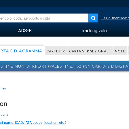
Hai dimenticato
ADS-B
Tracking volo
RTA E DIAGRAMMA
CARTE IFR
CARTA VFR SEZIONALE
NOTE
ESTINE MUNI AIRPORT (PALESTINE, TX) PSN CARTA E DIAGR
lite
)
ion
rports
ort name, ICAO/IATA codes, location, etc.)