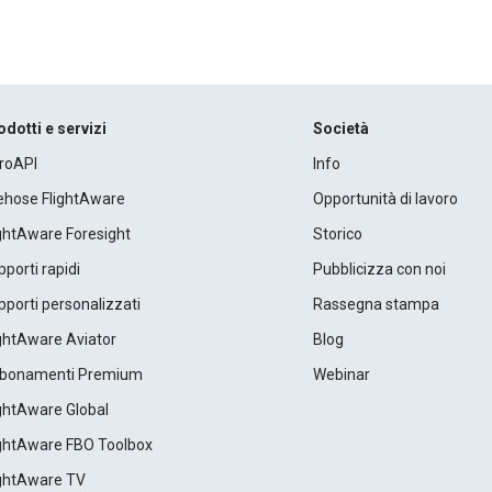
odotti e servizi
Società
roAPI
Info
rehose FlightAware
Opportunità di lavoro
ightAware Foresight
Storico
porti rapidi
Pubblicizza con noi
porti personalizzati
Rassegna stampa
ightAware Aviator
Blog
bonamenti Premium
Webinar
ightAware Global
ightAware FBO Toolbox
ightAware TV