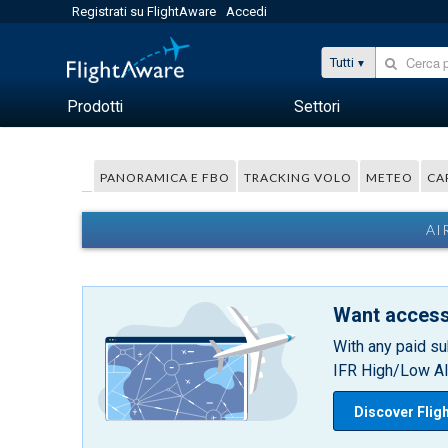
Registrati su FlightAware
Accedi
Tutti
Prodotti
Settori
PANORAMICA E FBO
TRACKING VOLO
METEO
CA
AI
Want access
With any paid su
IFR High/Low Alt
Discover Flig