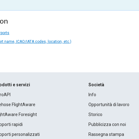
ion
rports
ort name, ICAO/IATA codes, location, etc.)
odotti e servizi
Società
roAPI
Info
rehose FlightAware
Opportunità di lavoro
ightAware Foresight
Storico
porti rapidi
Pubblicizza con noi
porti personalizzati
Rassegna stampa