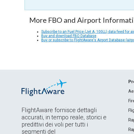
More FBO and Airport Informat
Subscribe to an Fuel Price (Jet A, 100LL) data feed for ai
Buy and download FBO Database
Buy or subscribe to FlightAware's Airport Database (airp
Pr
Ae
Fi
FlightAware fornisce dettagli
Fl
accurati, in tempo reale, storici e
Rap
predittivi dei voli per tutti i
Rap
segmenti del