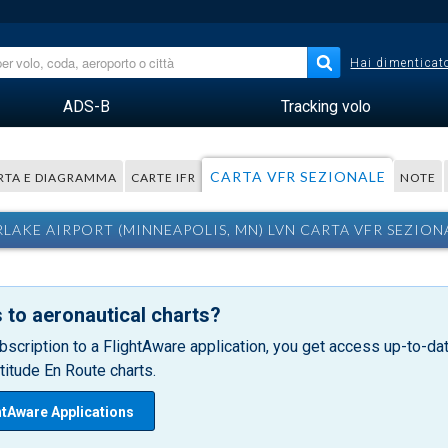
Hai dimenticato
ADS-B
Tracking volo
CARTA VFR SEZIONALE
RTA E DIAGRAMMA
CARTE IFR
NOTE
RLAKE AIRPORT (MINNEAPOLIS, MN) LVN CARTA VFR SEZION
 to aeronautical charts?
bscription to a FlightAware application, you get access up-to-date
itude En Route charts.
htAware Applications