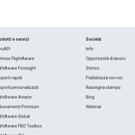
odotti e servizi
Società
roAPI
Info
rehose FlightAware
Opportunità di lavoro
ightAware Foresight
Storico
porti rapidi
Pubblicizza con noi
porti personalizzati
Rassegna stampa
ightAware Aviator
Blog
bonamenti Premium
Webinar
ightAware Global
ightAware FBO Toolbox