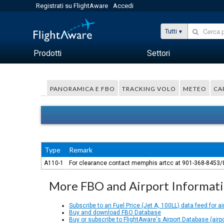
Registrati su FlightAware
Accedi
Tutti
Prodotti
Settori
PANORAMICA E FBO
TRACKING VOLO
METEO
CA
Type
Remark
A110-1
For clearance contact memphis artcc at 901-368-8453/
More FBO and Airport Informat
Subscribe to an Fuel Price (Jet A, 100LL) data feed for ai
Buy and download FBO Database
Buy or subscribe to FlightAware's Airport Database (airp