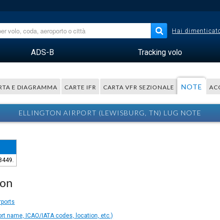
Hai dimenticato
ADS-B
Tracking volo
NOTE
RTA E DIAGRAMMA
CARTE IFR
CARTA VFR SEZIONALE
AC
ELLINGTON AIRPORT (LEWISBURG, TN) LUG NOTE
8449.
ion
rports
ort name, ICAO/IATA codes, location, etc.)