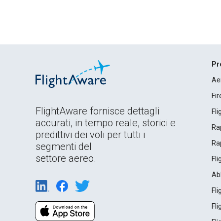
Pr
Ae
Fi
FlightAware fornisce dettagli
Fl
accurati, in tempo reale, storici e
Rap
predittivi dei voli per tutti i
Rap
segmenti del
settore aereo.
Fl
Ab
Fl
Fl