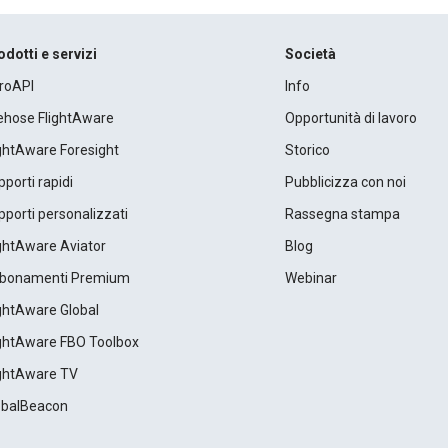
odotti e servizi
Società
roAPI
Info
rehose FlightAware
Opportunità di lavoro
ightAware Foresight
Storico
porti rapidi
Pubblicizza con noi
porti personalizzati
Rassegna stampa
ightAware Aviator
Blog
bonamenti Premium
Webinar
ightAware Global
ightAware FBO Toolbox
ightAware TV
obalBeacon