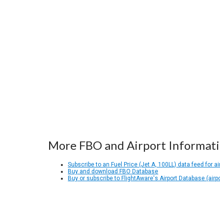
More FBO and Airport Informat
Subscribe to an Fuel Price (Jet A, 100LL) data feed for ai
Buy and download FBO Database
Buy or subscribe to FlightAware's Airport Database (airp