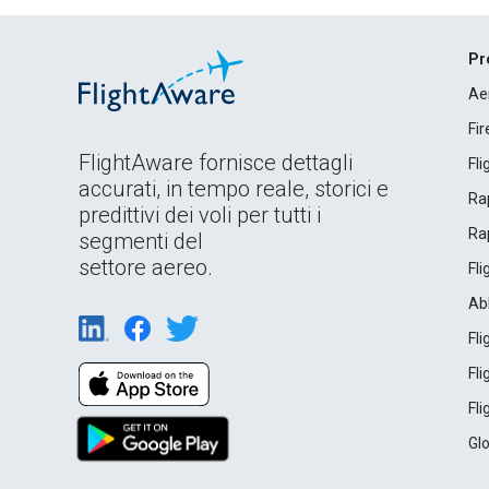
Pr
Ae
Fi
FlightAware fornisce dettagli
Fl
accurati, in tempo reale, storici e
Rap
predittivi dei voli per tutti i
Rap
segmenti del
settore aereo.
Fl
Ab
Fl
Fl
Fl
Gl