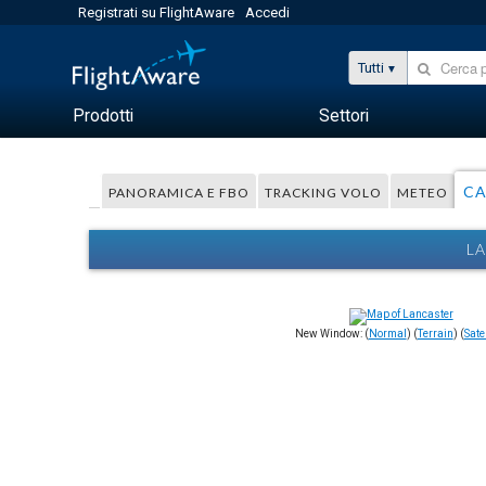
Registrati su FlightAware
Accedi
Tutti
Prodotti
Settori
CA
PANORAMICA E FBO
TRACKING VOLO
METEO
LA
New Window: (
Normal
) (
Terrain
) (
Satel