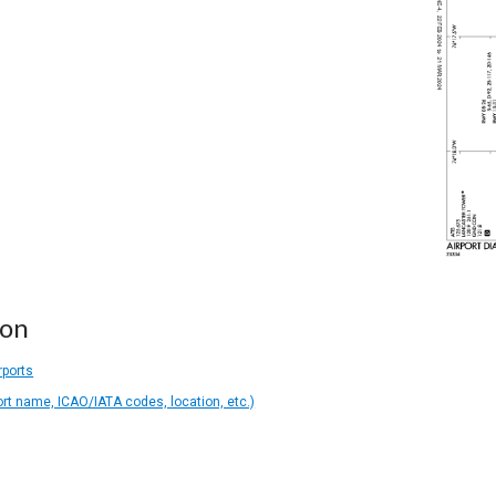
ion
rports
ort name, ICAO/IATA codes, location, etc.)