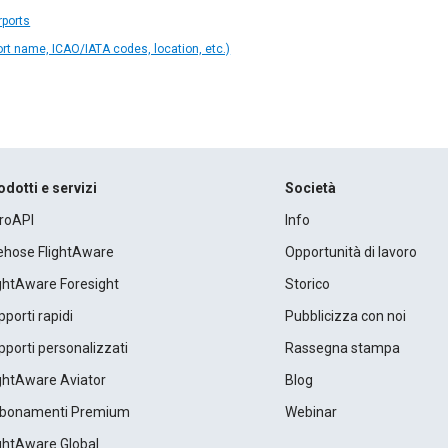
rports
ort name, ICAO/IATA codes, location, etc.)
odotti e servizi
Società
roAPI
Info
rehose FlightAware
Opportunità di lavoro
ightAware Foresight
Storico
porti rapidi
Pubblicizza con noi
porti personalizzati
Rassegna stampa
ightAware Aviator
Blog
bonamenti Premium
Webinar
ightAware Global