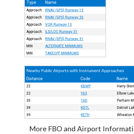
Type
Name
Approach
RNAV (GPS) Runway 13
Approach
RNAV (GPS) Runway 35
Approach
VOR Runway 13
Approach
ILS/LOC Runway 31
Approach
RNAV (GPS) Runway 31
MIN
ALTERNATE MINIMUMS
MIN
TAKEOFF MINIMUMS
Nearby Public Airports with Instrument Approaches
Distance
Code
Name
22
KBWP
Harry Ster
22
Y63
Elbow Lake
35
16D
Perham M
39
KDTL
Detroit La
39
KETH
Wheaton 
More FBO and Airport Informat