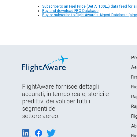
Subscribe to an Fuel Price (Jet A, 100LL) data feed for ai
Buy and download FBO Database
Buy or subscribe to FlightAware's Airport Database (airp
Pr
Ae
Fi
FlightAware fornisce dettagli
Fl
accurati, in tempo reale, storici e
Rap
predittivi dei voli per tutti i
Rap
segmenti del
settore aereo.
Fl
Ab
Fl