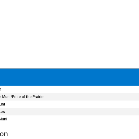
n
 Muni/Pride of the Prairie
uni
kes
Muni
ion