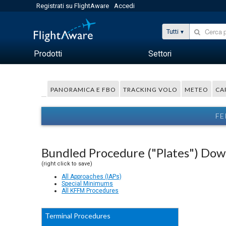
Registrati su FlightAware
Accedi
Tutti
Prodotti
Settori
PANORAMICA E FBO
TRACKING VOLO
METEO
CA
FE
Bundled Procedure ("Plates") Do
(right click to save)
All Approaches (IAPs)
Special Minimums
All KFFM Procedures
Terminal Procedures