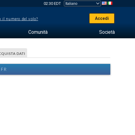
02:30 EDT
Accedi
 il numero del volo?
Comunità
Società
CQUISTA DATI
IFR