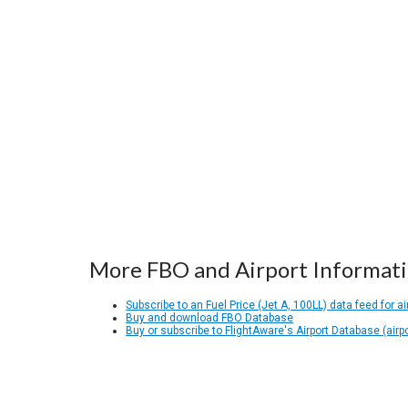
More FBO and Airport Informat
Subscribe to an Fuel Price (Jet A, 100LL) data feed for ai
Buy and download FBO Database
Buy or subscribe to FlightAware's Airport Database (airp