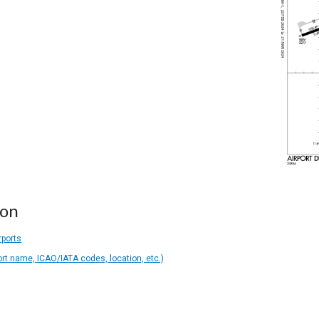
ion
rports
ort name, ICAO/IATA codes, location, etc.)