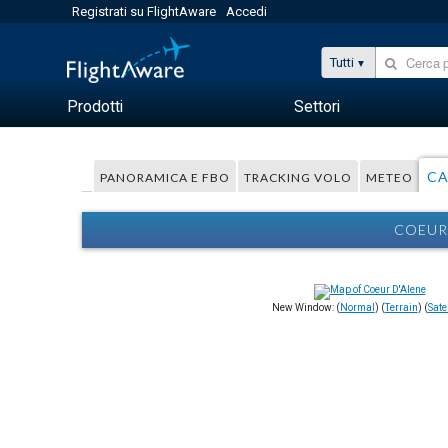
Registrati su FlightAware
Accedi
Tutti
Prodotti
Settori
CA
PANORAMICA E FBO
TRACKING VOLO
METEO
COEUR 
New Window: (
Normal
) (
Terrain
) (
Satel