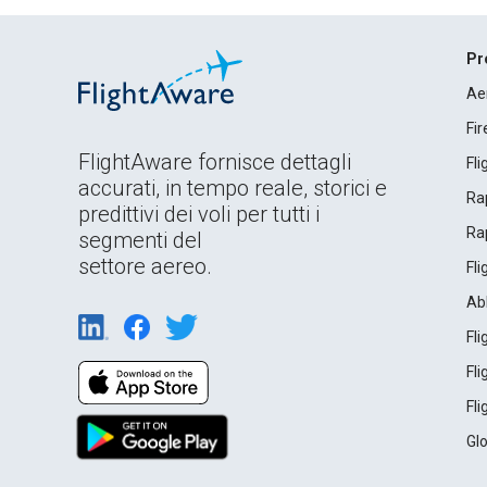
Pr
Ae
Fi
FlightAware fornisce dettagli
Fl
accurati, in tempo reale, storici e
Rap
predittivi dei voli per tutti i
Rap
segmenti del
settore aereo.
Fl
Ab
Fl
Fl
Fl
Gl