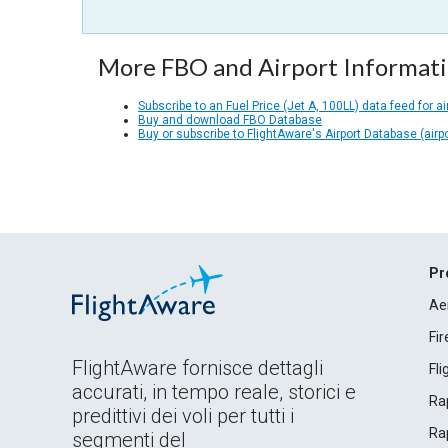
More FBO and Airport Informat
Subscribe to an Fuel Price (Jet A, 100LL) data feed for ai
Buy and download FBO Database
Buy or subscribe to FlightAware's Airport Database (airp
Pr
Ae
Fi
FlightAware fornisce dettagli
Fl
accurati, in tempo reale, storici e
Rap
predittivi dei voli per tutti i
Rap
segmenti del