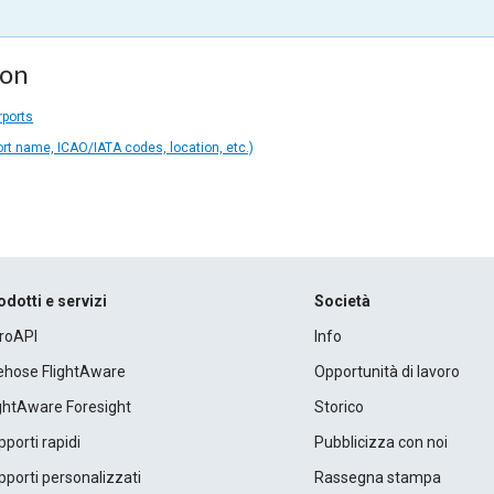
ion
rports
ort name, ICAO/IATA codes, location, etc.)
odotti e servizi
Società
roAPI
Info
rehose FlightAware
Opportunità di lavoro
ightAware Foresight
Storico
porti rapidi
Pubblicizza con noi
porti personalizzati
Rassegna stampa