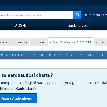
Hai dimenticato
ADS-B
Tracking volo
CARTA VFR SEZIONALE
RTA E DIAGRAMMA
CARTE IFR
NOTE
STA STATE AIRPORT (AUGUSTA, ME) AUG CARTA VFR SEZI
 to aeronautical charts?
bscription to a FlightAware application, you get access up-to-date
itude En Route charts.
htAware Applications