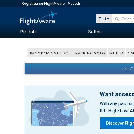
Registrati su FlightAware
Accedi
Tutti
Prodotti
Settori
PANORAMICA E FBO
TRACKING VOLO
METEO
CA
AUGU
Want access
With any paid su
IFR High/Low Alt
Discover Flig