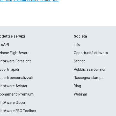
ort name, ICAO/IATA codes, location, etc.)
odotti e servizi
Società
roAPI
Info
rehose FlightAware
Opportunità di lavoro
ightAware Foresight
Storico
porti rapidi
Pubblicizza con noi
porti personalizzati
Rassegna stampa
ightAware Aviator
Blog
bonamenti Premium
Webinar
ightAware Global
ightAware FBO Toolbox