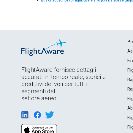
Buy or subscribe to FlightAware's Airport Database (airp
Pr
Ae
Fi
FlightAware fornisce dettagli
Fl
accurati, in tempo reale, storici e
Rap
predittivi dei voli per tutti i
Rap
segmenti del
settore aereo.
Fl
Ab
Fl
Fl