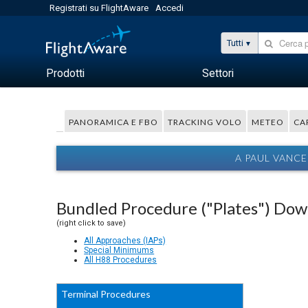
Registrati su FlightAware
Accedi
Tutti
Prodotti
Settori
PANORAMICA E FBO
TRACKING VOLO
METEO
CA
A PAUL VANC
Bundled Procedure ("Plates") Do
(right click to save)
All Approaches (IAPs)
Special Minimums
All H88 Procedures
Terminal Procedures