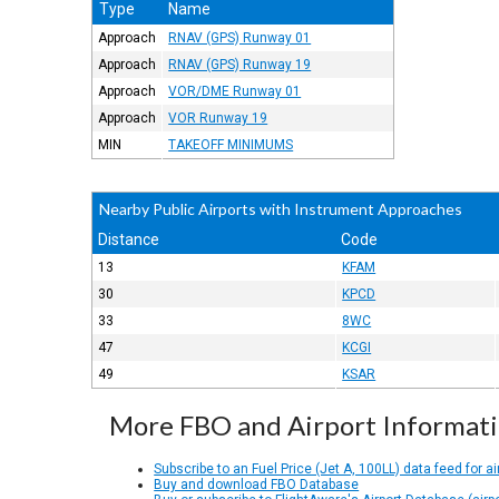
Type
Name
Approach
RNAV (GPS) Runway 01
Approach
RNAV (GPS) Runway 19
Approach
VOR/DME Runway 01
Approach
VOR Runway 19
MIN
TAKEOFF MINIMUMS
Nearby Public Airports with Instrument Approaches
Distance
Code
13
KFAM
30
KPCD
33
8WC
47
KCGI
49
KSAR
More FBO and Airport Informat
Subscribe to an Fuel Price (Jet A, 100LL) data feed for ai
Buy and download FBO Database