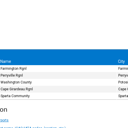
Name
City
Farmington Rgnl
Farmi
Perryville Rgnl
Perryv
Washington County
Potos
Cape Girardeau Rgnl
Cape 
Sparta Community
Sparta
ion
rports