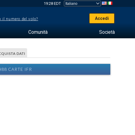
19:28 EDT
Accedi
 il numero del volo?
Comunità
Società
CQUISTA DATI
88 CARTE IFR