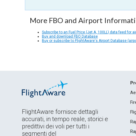
More FBO and Airport Informat
Subscribe to an Fuel Price (Jet A, 100LL) data feed for ai
Buy and download FBO Database
Buy or subscribe to FlightAware's Airport Database (airp
Pr
Ae
Fi
FlightAware fornisce dettagli
Fl
accurati, in tempo reale, storici e
Rap
predittivi dei voli per tutti i
Rap
segmenti del