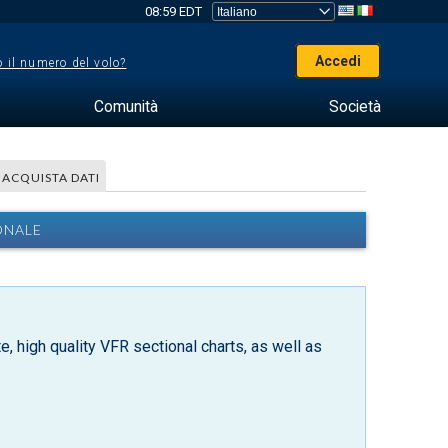
08:59 EDT
Accedi
 il numero del volo?
Comunità
Società
ACQUISTA DATI
ONALE
, high quality VFR sectional charts, as well as