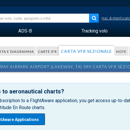
Hai dimenticato
ADS-B
Tracking volo
CARTA VFR SEZIONALE
RTA E DIAGRAMMA
CARTE IFR
NOTE
WAY AIRPARK AIRPORT (LAKEWAY, TX) 3R9 CARTA VFR SEZI
 to aeronautical charts?
bscription to a FlightAware application, you get access up-to-date
itude En Route charts.
htAware Applications