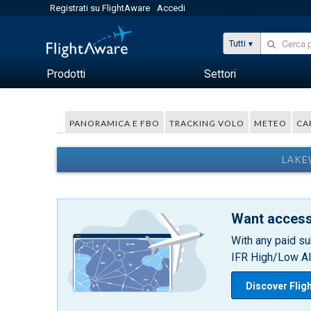
Registrati su FlightAware
Accedi
Tutti
Prodotti
Settori
PANORAMICA E FBO
TRACKING VOLO
METEO
CA
LAKE
Want access
With any paid su
IFR High/Low Alt
Discover Flig