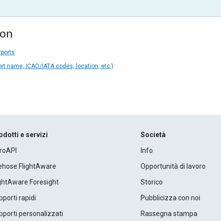
ion
rports
ort name, ICAO/IATA codes, location, etc.)
odotti e servizi
Società
roAPI
Info
rehose FlightAware
Opportunità di lavoro
ightAware Foresight
Storico
porti rapidi
Pubblicizza con noi
porti personalizzati
Rassegna stampa