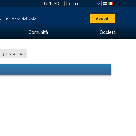
05:19 EDT
Accedi
 il numero del volo?
Comunità
Società
CQUISTA DATI