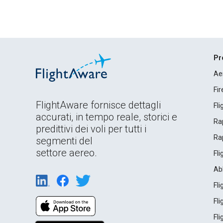
Pr
Ae
Fi
FlightAware fornisce dettagli
Fl
accurati, in tempo reale, storici e
Rap
predittivi dei voli per tutti i
Rap
segmenti del
settore aereo.
Fl
Ab
Fl
Fl
Fl