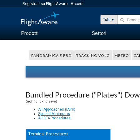
Registrati su FlightAware
Accedi
Tutti
Prodotti
Settori
PANORAMICA E FBO
TRACKING VOLO
METEO
CA
Bundled Procedure ("Plates") Do
(right click to save)
All Approaches (IAPs)
Special Minimums
All 3F4 Procedures
Terminal Procedures