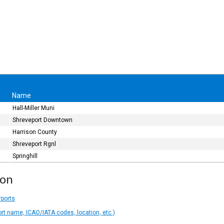
Name
Hall-Miller Muni
Shreveport Downtown
Harrison County
Shreveport Rgnl
Springhill
ion
rports
ort name, ICAO/IATA codes, location, etc.)