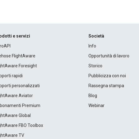
odotti e servizi
Società
roAPI
Info
rehose FlightAware
Opportunità di lavoro
ightAware Foresight
Storico
porti rapidi
Pubblicizza con noi
porti personalizzati
Rassegna stampa
ightAware Aviator
Blog
bonamenti Premium
Webinar
ightAware Global
ightAware FBO Toolbox
ightAware TV