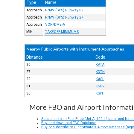
Type
Name
Approach
RNAV (GPS) Runway 09
Approach
RNAV (GPS) Runway 27
Approach
VOR/DME-A
MIN
TAKEOFF MINIMUMS
Nearby Public Airports with Instrument Approaches
Distance
Code
20
KATA
27
KDTN
29
KASL
31
KSHV
36
KSPH
More FBO and Airport Informat
Subscribe to an Fuel Price (Jet A, 100LL) data feed for ai
Buy and download FBO Database
Buy or subscribe to FlightAware's Airport Database (airp