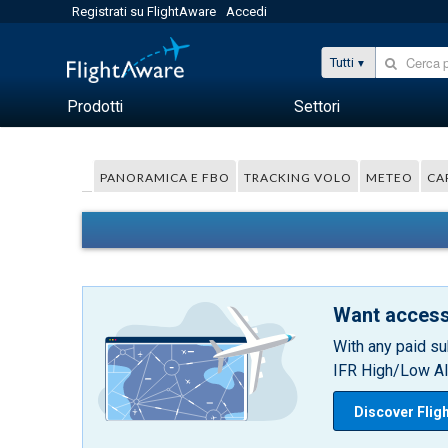
Registrati su FlightAware
Accedi
Tutti
Prodotti
Settori
PANORAMICA E FBO
TRACKING VOLO
METEO
CA
Want access
With any paid su
IFR High/Low Alt
Discover Flig