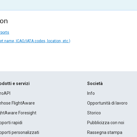
ion
rports
ort name, ICAO/IATA codes, location, etc.)
odotti e servizi
Società
roAPI
Info
rehose FlightAware
Opportunità di lavoro
ightAware Foresight
Storico
porti rapidi
Pubblicizza con noi
porti personalizzati
Rassegna stampa