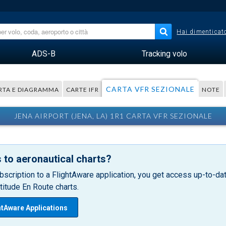
Hai dimenticato
ADS-B
Tracking volo
CARTA VFR SEZIONALE
RTA E DIAGRAMMA
CARTE IFR
NOTE
JENA AIRPORT (JENA, LA) 1R1 CARTA VFR SEZIONALE
 to aeronautical charts?
bscription to a FlightAware application, you get access up-to-date
itude En Route charts.
htAware Applications