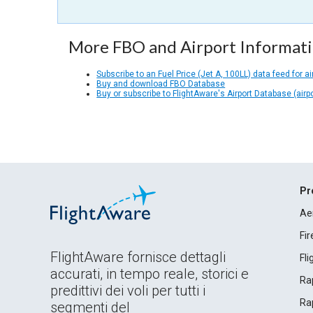
More FBO and Airport Informat
Subscribe to an Fuel Price (Jet A, 100LL) data feed for ai
Buy and download FBO Database
Buy or subscribe to FlightAware's Airport Database (airp
Pr
Ae
Fi
FlightAware fornisce dettagli
Fl
accurati, in tempo reale, storici e
Rap
predittivi dei voli per tutti i
Rap
segmenti del