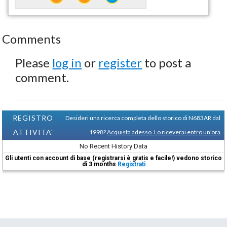
Comments
Please
log in
or
register
to post a
comment.
REGISTRO
Desideri una ricerca completa dello storico di N683AR dal
ATTIVITA'
1998?
Acquista adesso. Lo riceverai entro un'ora
No Recent History Data
Gli utenti con account di base (registrarsi è gratis e facile!) vedono storico
di 3 months
Registrati