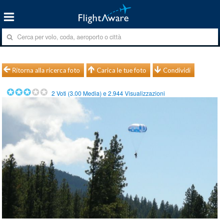
Ritorna alla ricerca foto
Carica le tue foto
Condividi
2
Voti (
3.00
Media) e
2.944
Visualizzazioni