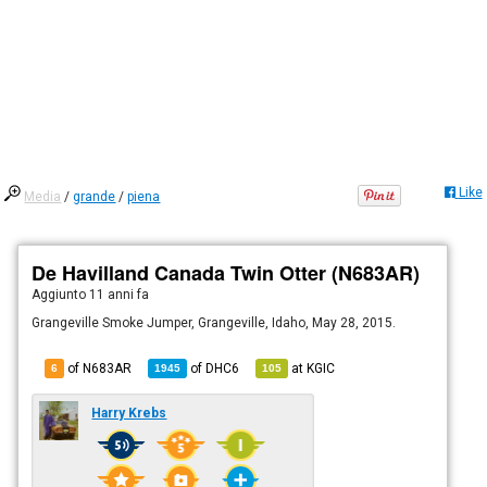
Like
Media
/
grande
/
piena
De Havilland Canada Twin Otter (N683AR)
Aggiunto
11 anni fa
Grangeville Smoke Jumper, Grangeville, Idaho, May 28, 2015.
of N683AR
of
DHC6
at
KGIC
6
1945
105
Harry Krebs