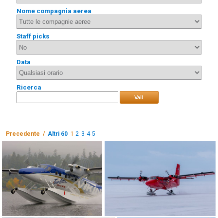
Nome compagnia aerea
Staff picks
Data
Ricerca
Vai!
Precedente /
Altri 60
1
2
3
4
5