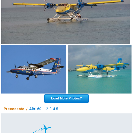
Load More Photos?
Precedente /
Altri 60
1
2
3
4
5