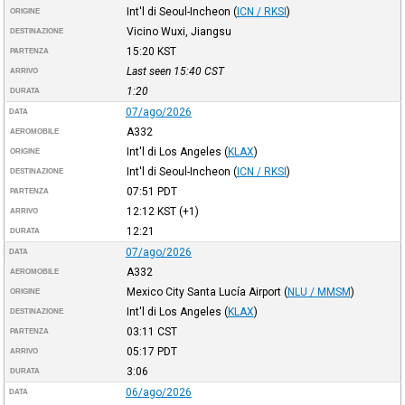
Int'l di Seoul-Incheon
(
ICN / RKSI
)
ORIGINE
Vicino Wuxi, Jiangsu
DESTINAZIONE
15:20
KST
PARTENZA
Last seen 15:40
CST
ARRIVO
1:20
DURATA
07/ago/2026
DATA
A332
AEROMOBILE
Int'l di Los Angeles
(
KLAX
)
ORIGINE
Int'l di Seoul-Incheon
(
ICN / RKSI
)
DESTINAZIONE
07:51
PDT
PARTENZA
12:12
KST
(+1)
ARRIVO
12:21
DURATA
07/ago/2026
DATA
A332
AEROMOBILE
Mexico City Santa Lucía Airport
(
NLU / MMSM
)
ORIGINE
Int'l di Los Angeles
(
KLAX
)
DESTINAZIONE
03:11
CST
PARTENZA
05:17
PDT
ARRIVO
3:06
DURATA
06/ago/2026
DATA