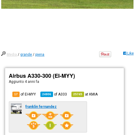
Like
Media
/
grande
/
piena
Airbus A330-300 (EI-MYY)
Aggiunto
4 anni fa
of EI-MYY
of
A333
at
KMIA
17
24806
25745
franklin fernandez