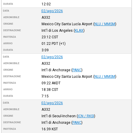
12:02
DURATA
02/ago/2026
DATA
A332
AEROMOBILE
Mexico City Santa Lucía Airport
(
NLU / MMSM
)
ORIGINE
Int'l di Los Angeles
(
KLAX
)
DESTINAZIONE
23:12
CST
PARTENZA
01:22
PDT
(+1)
ARRIVO
3:09
DURATA
02/ago/2026
DATA
A332
AEROMOBILE
Int'l di Anchorage
(
PANC
)
ORIGINE
Mexico City Santa Lucía Airport
(
NLU / MMSM
)
DESTINAZIONE
09:22
AKDT
PARTENZA
18:38
CST
ARRIVO
7:15
DURATA
02/ago/2026
DATA
A332
AEROMOBILE
Int'l di Seoul-Incheon
(
ICN / RKSI
)
ORIGINE
Int'l di Anchorage
(
PANC
)
DESTINAZIONE
16:39
KST
PARTENZA