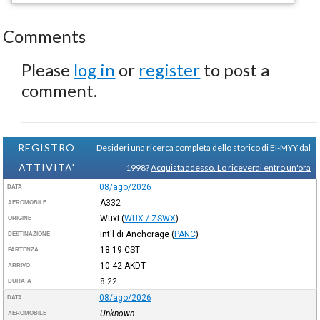
Comments
Please
log in
or
register
to post a
comment.
REGISTRO
Desideri una ricerca completa dello storico di EI-MYY dal
ATTIVITA'
1998?
Acquista adesso. Lo riceverai entro un'ora
08/ago/2026
DATA
A332
AEROMOBILE
Wuxi
(
WUX / ZSWX
)
ORIGINE
Int'l di Anchorage
(
PANC
)
DESTINAZIONE
18:19
CST
PARTENZA
10:42
AKDT
ARRIVO
8:22
DURATA
08/ago/2026
DATA
Unknown
AEROMOBILE