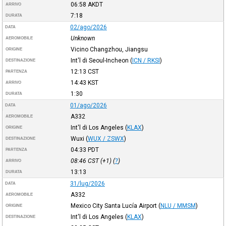
06:58
AKDT
ARRIVO
7:18
DURATA
02/ago/2026
DATA
Unknown
AEROMOBILE
Vicino Changzhou, Jiangsu
ORIGINE
Int'l di Seoul-Incheon
(
ICN / RKSI
)
DESTINAZIONE
12:13
CST
PARTENZA
14:43
KST
ARRIVO
1:30
DURATA
01/ago/2026
DATA
A332
AEROMOBILE
Int'l di Los Angeles
(
KLAX
)
ORIGINE
Wuxi
(
WUX / ZSWX
)
DESTINAZIONE
04:33
PDT
PARTENZA
08:46
CST
(+1) (
?
)
ARRIVO
13:13
DURATA
31/lug/2026
DATA
A332
AEROMOBILE
Mexico City Santa Lucía Airport
(
NLU / MMSM
)
ORIGINE
Int'l di Los Angeles
(
KLAX
)
DESTINAZIONE