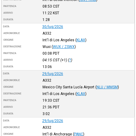
08:53
CST
PARTENZA
11:22
KST
ARRIVO
1:28
DURATA
30/lug/2026
DATA
A332
AEROMOBILE
Int'l di Los Angeles
(
KLAX
)
ORIGINE
Wuxi
(
WUX / ZSWX
)
DESTINAZIONE
00:08
PDT
PARTENZA
04:15
CST
(+1) (
?
)
ARRIVO
13:06
DURATA
29/lug/2026
DATA
A332
AEROMOBILE
Mexico City Santa Lucía Airport
(
NLU / MMSM
)
ORIGINE
Int'l di Los Angeles
(
KLAX
)
DESTINAZIONE
19:33
CST
PARTENZA
21:36
PDT
ARRIVO
3:02
DURATA
29/lug/2026
DATA
A332
AEROMOBILE
Int'l di Anchorage
(
PANC
)
ORIGINE