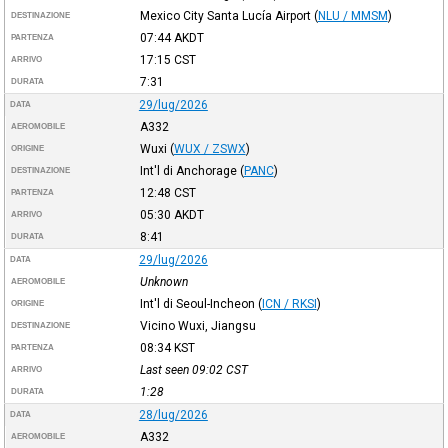
Mexico City Santa Lucía Airport
(
NLU / MMSM
)
DESTINAZIONE
07:44
AKDT
PARTENZA
17:15
CST
ARRIVO
7:31
DURATA
29/lug/2026
DATA
A332
AEROMOBILE
Wuxi
(
WUX / ZSWX
)
ORIGINE
Int'l di Anchorage
(
PANC
)
DESTINAZIONE
12:48
CST
PARTENZA
05:30
AKDT
ARRIVO
8:41
DURATA
29/lug/2026
DATA
Unknown
AEROMOBILE
Int'l di Seoul-Incheon
(
ICN / RKSI
)
ORIGINE
Vicino Wuxi, Jiangsu
DESTINAZIONE
08:34
KST
PARTENZA
Last seen 09:02
CST
ARRIVO
1:28
DURATA
28/lug/2026
DATA
A332
AEROMOBILE