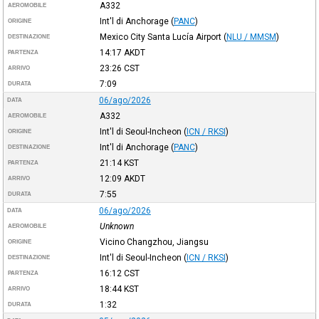
A332
AEROMOBILE
Int'l di Anchorage
(
PANC
)
ORIGINE
Mexico City Santa Lucía Airport
(
NLU / MMSM
)
DESTINAZIONE
14:17
AKDT
PARTENZA
23:26
CST
ARRIVO
7:09
DURATA
06/ago/2026
DATA
A332
AEROMOBILE
Int'l di Seoul-Incheon
(
ICN / RKSI
)
ORIGINE
Int'l di Anchorage
(
PANC
)
DESTINAZIONE
21:14
KST
PARTENZA
12:09
AKDT
ARRIVO
7:55
DURATA
06/ago/2026
DATA
Unknown
AEROMOBILE
Vicino Changzhou, Jiangsu
ORIGINE
Int'l di Seoul-Incheon
(
ICN / RKSI
)
DESTINAZIONE
16:12
CST
PARTENZA
18:44
KST
ARRIVO
1:32
DURATA