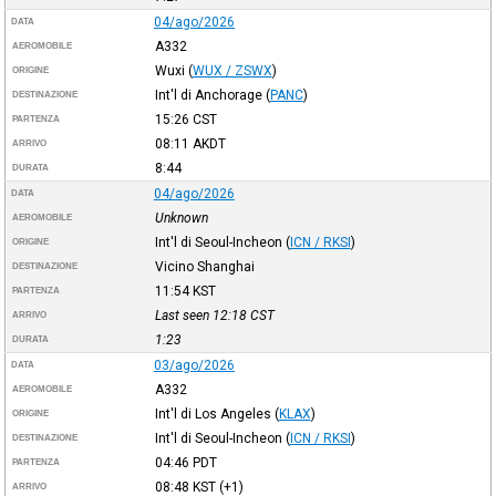
04/ago/2026
DATA
A332
AEROMOBILE
Wuxi
(
WUX / ZSWX
)
ORIGINE
Int'l di Anchorage
(
PANC
)
DESTINAZIONE
15:26
CST
PARTENZA
08:11
AKDT
ARRIVO
8:44
DURATA
04/ago/2026
DATA
Unknown
AEROMOBILE
Int'l di Seoul-Incheon
(
ICN / RKSI
)
ORIGINE
Vicino Shanghai
DESTINAZIONE
11:54
KST
PARTENZA
Last seen 12:18
CST
ARRIVO
1:23
DURATA
03/ago/2026
DATA
A332
AEROMOBILE
Int'l di Los Angeles
(
KLAX
)
ORIGINE
Int'l di Seoul-Incheon
(
ICN / RKSI
)
DESTINAZIONE
04:46
PDT
PARTENZA
08:48
KST
(+1)
ARRIVO