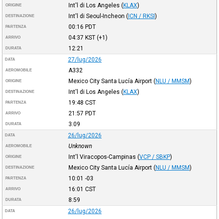
Int'l di Los Angeles
(
KLAX
)
ORIGINE
Int'l di Seoul-Incheon
(
ICN / RKSI
)
DESTINAZIONE
00:16
PDT
PARTENZA
04:37
KST
(+1)
ARRIVO
12:21
DURATA
27/lug/2026
DATA
A332
AEROMOBILE
Mexico City Santa Lucía Airport
(
NLU / MMSM
)
ORIGINE
Int'l di Los Angeles
(
KLAX
)
DESTINAZIONE
19:48
CST
PARTENZA
21:57
PDT
ARRIVO
3:09
DURATA
26/lug/2026
DATA
Unknown
AEROMOBILE
Int'l Viracopos-Campinas
(
VCP / SBKP
)
ORIGINE
Mexico City Santa Lucía Airport
(
NLU / MMSM
)
DESTINAZIONE
10:01
-03
PARTENZA
16:01
CST
ARRIVO
8:59
DURATA
26/lug/2026
DATA