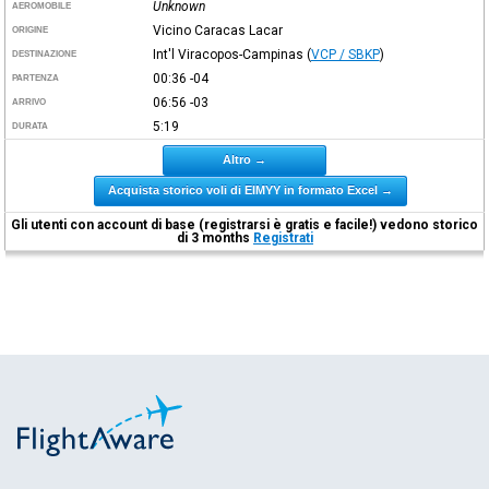
Unknown
AEROMOBILE
Vicino Caracas Lacar
ORIGINE
Int'l Viracopos-Campinas
(
VCP / SBKP
)
DESTINAZIONE
00:36
-04
PARTENZA
06:56
-03
ARRIVO
5:19
DURATA
Altro →
Acquista storico voli di EIMYY in formato Excel →
Gli utenti con account di base (registrarsi è gratis e facile!) vedono storico
di 3 months
Registrati