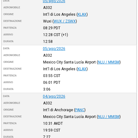
05/ago/2026
DATA
A332
AEROMOBILE
Int'l di Los Angeles
(
KLAX
)
ORIGINE
Wuxi
(
WUX / ZSWX
)
DESTINAZIONE
08:29
PDT
PARTENZA
12:28
CST
(+1)
ARRIVO
12:58
DURATA
05/ago/2026
DATA
A332
AEROMOBILE
Mexico City Santa Lucía Airport
(
NLU / MMSM
)
ORIGINE
Int'l di Los Angeles
(
KLAX
)
DESTINAZIONE
03:55
CST
PARTENZA
06:01
PDT
ARRIVO
3:06
DURATA
04/ago/2026
DATA
A332
AEROMOBILE
Int'l di Anchorage
(
PANC
)
ORIGINE
Mexico City Santa Lucía Airport
(
NLU / MMSM
)
DESTINAZIONE
10:31
AKDT
PARTENZA
19:59
CST
ARRIVO
7:27
DURATA