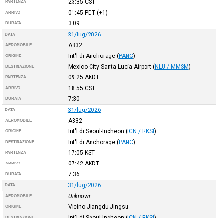
23:35
CST
PARTENZA
01:45
PDT
(+1)
ARRIVO
3:09
DURATA
31/lug/2026
DATA
A332
AEROMOBILE
Int'l di Anchorage
(
PANC
)
ORIGINE
Mexico City Santa Lucía Airport
(
NLU / MMSM
)
DESTINAZIONE
09:25
AKDT
PARTENZA
18:55
CST
ARRIVO
7:30
DURATA
31/lug/2026
DATA
A332
AEROMOBILE
Int'l di Seoul-Incheon
(
ICN / RKSI
)
ORIGINE
Int'l di Anchorage
(
PANC
)
DESTINAZIONE
17:05
KST
PARTENZA
07:42
AKDT
ARRIVO
7:36
DURATA
31/lug/2026
DATA
Unknown
AEROMOBILE
Vicino Jiangdu Jingsu
ORIGINE
Int'l di Seoul-Incheon
(
ICN / RKSI
)
DESTINAZIONE