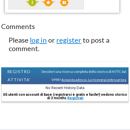
Comments
Please
log in
or
register
to post a
comment.
REGISTRO
Desideri una ricerca completa dello storico di N77C dal
ATTIVITA'
1998?
Acquista adesso. Lo riceverai entro un'ora
No Recent History Data
Gli utenti con account di base (registrarsi è gratis e facile!) vedono storico
di 3 months
Registrati