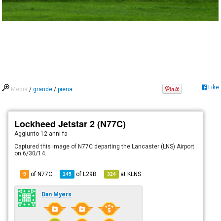
Like
Media
/
grande
/
piena
Lockheed Jetstar 2 (N77C)
Aggiunto
12 anni fa
Captured this image of N77C departing the Lancaster (LNS) Airport
on 6/30/14.
of N77C
of
L29B
at
KLNS
9
145
324
Dan Myers