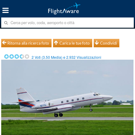
Ritorna alla ricerca foto
Carica le tue foto
Condividi
2
Voti (
3.50
Media) e
2.932
Visualizzazioni