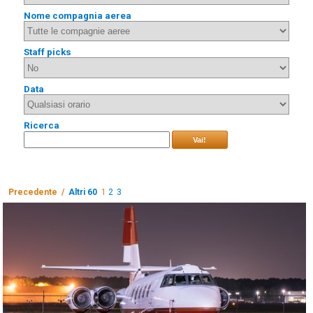
Nome compagnia aerea
Staff picks
Data
Ricerca
Vai!
Precedente /
Altri 60
1
2
3