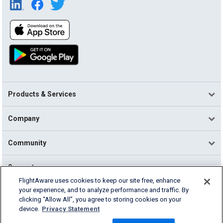
Products & Services
Company
Community
Support
FlightAware uses cookies to keep our site free, enhance
your experience, and to analyze performance and traffic. By
English (USA)
clicking “Allow All”, you agree to storing cookies on your
2026 FlightAware
device.
Privacy Statement
Terms of Use
Privacy
Cookie Settings