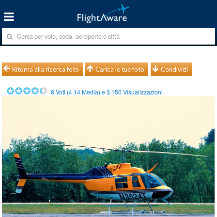
Ritorna alla ricerca foto
Carica le tue foto
Condividi
8
Voti (
4.14
Media) e
3.150
Visualizzazioni