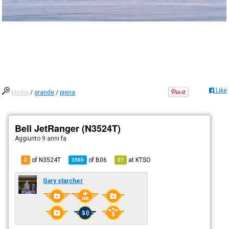
Like
Media
/
grande
/
piena
Bell JetRanger (N3524T)
Aggiunto
9 anni fa
of N3524T
of
B06
at
KTSO
2
1565
27
Gary starcher