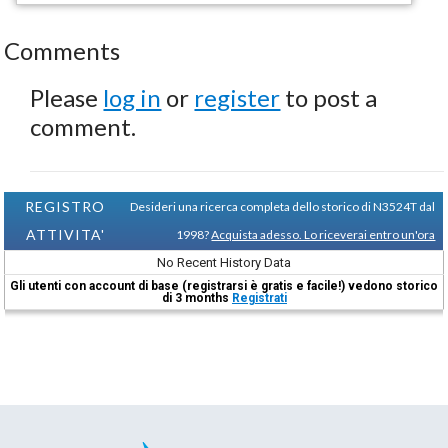
Comments
Please
log in
or
register
to post a
comment.
REGISTRO
Desideri una ricerca completa dello storico di N3524T dal
ATTIVITA'
1998?
Acquista adesso. Lo riceverai entro un'ora
No Recent History Data
Gli utenti con account di base (registrarsi è gratis e facile!) vedono storico
di 3 months
Registrati