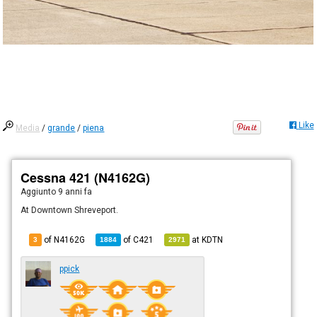
Like
Media
/
grande
/
piena
Cessna 421 (N4162G)
Aggiunto
9 anni fa
At Downtown Shreveport.
of N4162G
of
C421
at
KDTN
3
1884
2971
ppick