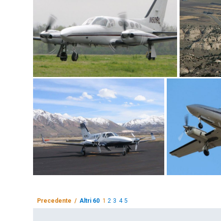
Precedente /
Altri 60
1
2
3
4
5