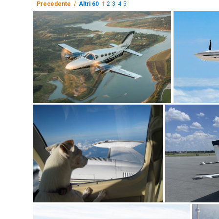
Precedente /
Altri 60
1
2
3
4
5