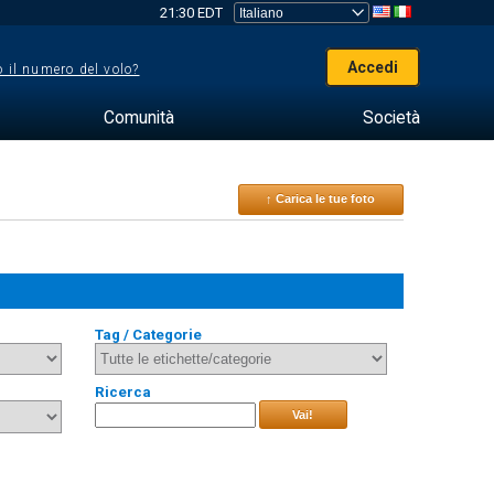
21:30 EDT
Accedi
 il numero del volo?
Comunità
Società
↑ Carica le tue foto
Tag / Categorie
Ricerca
Vai!