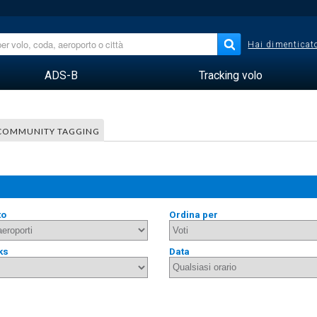
Hai dimenticato
ADS-B
Tracking volo
COMMUNITY TAGGING
to
Ordina per
ks
Data