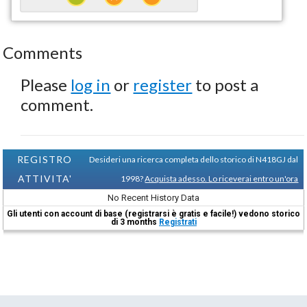
Comments
Please
log in
or
register
to post a
comment.
REGISTRO
Desideri una ricerca completa dello storico di N418GJ dal
ATTIVITA'
1998?
Acquista adesso. Lo riceverai entro un'ora
No Recent History Data
Gli utenti con account di base (registrarsi è gratis e facile!) vedono storico
di 3 months
Registrati