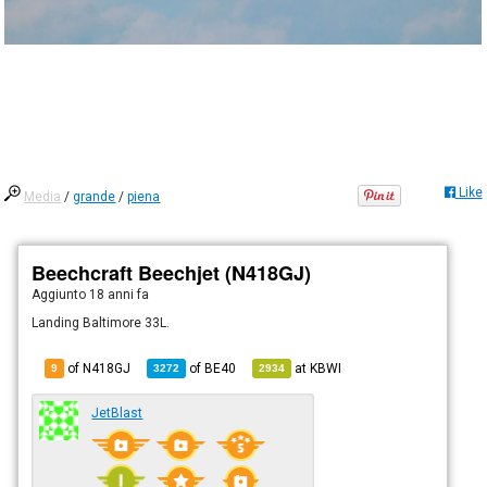
Like
Media
/
grande
/
piena
Beechcraft Beechjet (N418GJ)
Aggiunto
18 anni fa
Landing Baltimore 33L.
of N418GJ
of
BE40
at
KBWI
9
3272
2934
JetBlast