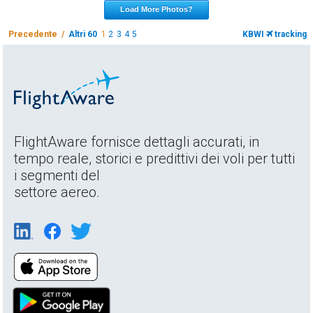
Load More Photos?
Precedente /
Altri 60
1
2
3
4
5
KBWI
tracking
FlightAware fornisce dettagli accurati, in
tempo reale, storici e predittivi dei voli per tutti
i segmenti del
settore aereo.