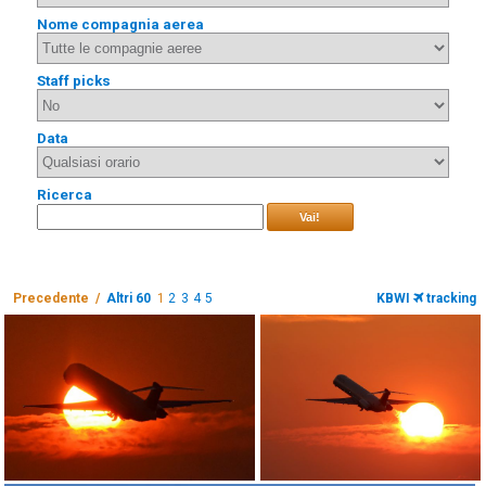
Nome compagnia aerea
Staff picks
Data
Ricerca
Vai!
Precedente /
Altri 60
1
2
3
4
5
KBWI
tracking