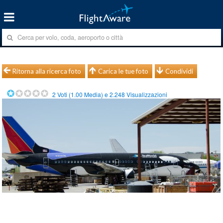
Ritorna alla ricerca foto
Carica le tue foto
Condividi
2
Voti (
1.00
Media) e
2.248
Visualizzazioni