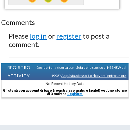
Comments
Please
log in
or
register
to post a
comment.
REGISTRO
Desideri una ricerca completa dello storico di N334SW dal
ATTIVITA'
1998?
Acquista adesso. Lo riceverai entro un'ora
No Recent History Data
Gli utenti con account di base (registrarsi è gratis e facile!) vedono storico
di 3 months
Registrati