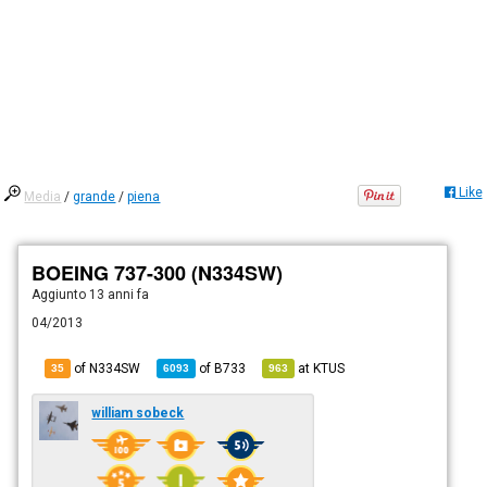
Like
Media
/
grande
/
piena
BOEING 737-300 (N334SW)
Aggiunto
13 anni fa
04/2013
of N334SW
of
B733
at
KTUS
35
6093
963
william sobeck