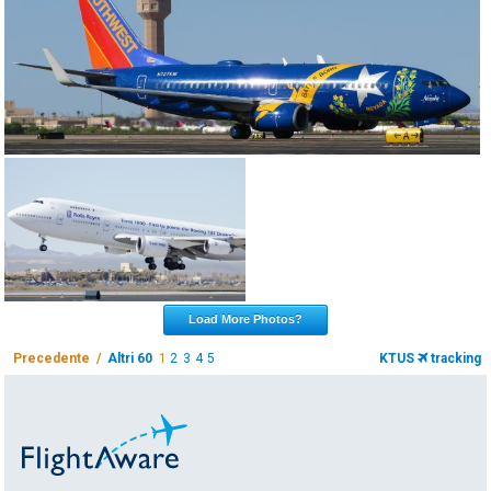
Load More Photos?
Precedente /
Altri 60
1
2
3
4
5
KTUS
tracking