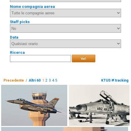
Nome compagnia aerea
Staff picks
Data
Ricerca
Vai!
Precedente /
Altri 60
1
2
3
4
5
KTUS
tracking