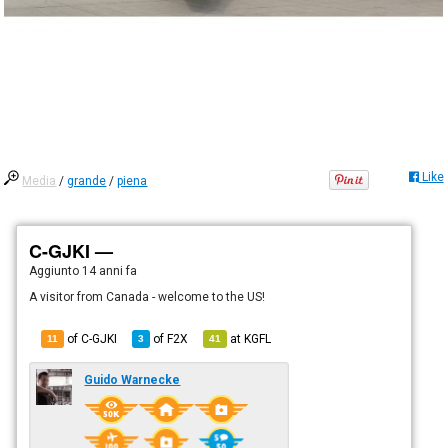
Like
Media
/
grande
/
piena
C-GJKI —
Aggiunto
14 anni fa
A visitor from Canada - welcome to the US!
of C-GJKI
of
F2X
at
KGFL
11
3
41
Guido Warnecke