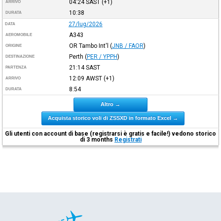
04:24
SAST
(+1)
ARRIVO
10:38
DURATA
27/lug/2026
DATA
A343
AEROMOBILE
OR Tambo Int'l
(
JNB / FAOR
)
ORIGINE
Perth
(
PER / YPPH
)
DESTINAZIONE
21:14
SAST
PARTENZA
12:09
AWST
(+1)
ARRIVO
8:54
DURATA
Altro →
Acquista storico voli di ZSSXD in formato Excel →
Gli utenti con account di base (registrarsi è gratis e facile!) vedono storico
di 3 months
Registrati