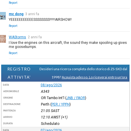
Report
mc dong
3 anni fa
YEEEEEEEEEEESSSSSSSS!!!!!!AIRSHOW!
Report
WAStorms
2 anni fa
I love the engines on this aircraft, the sound they make spooling up gives
me goosebumps.
Report
REGISTRO
Desideri una ricerca completa dello storico di ZS-SXD dal
ATTIVITA'
1998?
Acquista adesso. Lo riceverai entro un'ora
08/ago/2026
DATA
A343
AEROMOBILE
OR Tambo Int'l
(
JNB / FAOR
)
ORIGINE
Perth
(
PER / YPPH
)
DESTINAZIONE
21:05
SAST
PARTENZA
12:10
AWST
(+1)
ARRIVO
Schedulato
DURATA
07/ago/2026
DATA