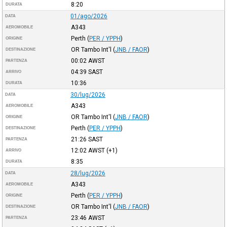
8:20
DURATA
01/ago/2026
DATA
A343
AEROMOBILE
Perth
(
PER / YPPH
)
ORIGINE
OR Tambo Int'l
(
JNB / FAOR
)
DESTINAZIONE
00:02
AWST
PARTENZA
04:39
SAST
ARRIVO
10:36
DURATA
30/lug/2026
DATA
A343
AEROMOBILE
OR Tambo Int'l
(
JNB / FAOR
)
ORIGINE
Perth
(
PER / YPPH
)
DESTINAZIONE
21:26
SAST
PARTENZA
12:02
AWST
(+1)
ARRIVO
8:35
DURATA
28/lug/2026
DATA
A343
AEROMOBILE
Perth
(
PER / YPPH
)
ORIGINE
OR Tambo Int'l
(
JNB / FAOR
)
DESTINAZIONE
23:46
AWST
PARTENZA