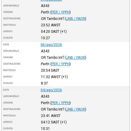
A343
AEROMOBILE
Perth
(
PER / YPPH
)
ORIGINE
OR Tambo Int'l
(
JNB / FAOR
)
DESTINAZIONE
23:52
AWST
PARTENZA
04:20
SAST
(+1)
ARRIVO
10:27
DURATA
06/ago/2026
DATA
A343
AEROMOBILE
OR Tambo Int'l
(
JNB / FAOR
)
ORIGINE
Perth
(
PER / YPPH
)
DESTINAZIONE
20:54
SAST
PARTENZA
11:32
AWST
(+1)
ARRIVO
8:37
DURATA
04/ago/2026
DATA
A343
AEROMOBILE
Perth
(
PER / YPPH
)
ORIGINE
OR Tambo Int'l
(
JNB / FAOR
)
DESTINAZIONE
23:41
AWST
PARTENZA
04:12
SAST
(+1)
ARRIVO
10:31
DURATA