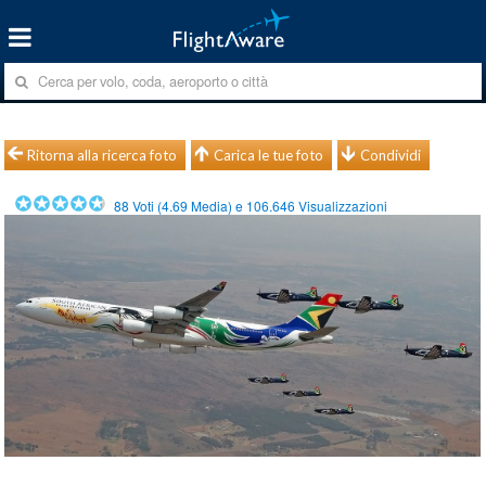
Ritorna alla ricerca foto
Carica le tue foto
Condividi
88
Voti (
4.69
Media) e
106.646
Visualizzazioni