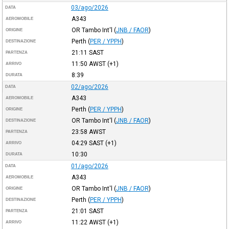
03/ago/2026
DATA
A343
AEROMOBILE
OR Tambo Int'l
(
JNB / FAOR
)
ORIGINE
Perth
(
PER / YPPH
)
DESTINAZIONE
21:11
SAST
PARTENZA
11:50
AWST
(+1)
ARRIVO
8:39
DURATA
02/ago/2026
DATA
A343
AEROMOBILE
Perth
(
PER / YPPH
)
ORIGINE
OR Tambo Int'l
(
JNB / FAOR
)
DESTINAZIONE
23:58
AWST
PARTENZA
04:29
SAST
(+1)
ARRIVO
10:30
DURATA
01/ago/2026
DATA
A343
AEROMOBILE
OR Tambo Int'l
(
JNB / FAOR
)
ORIGINE
Perth
(
PER / YPPH
)
DESTINAZIONE
21:01
SAST
PARTENZA
11:22
AWST
(+1)
ARRIVO