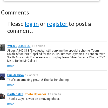
Comments
Please
log in
or
register
to post a
comment.
YVES QUEIGNEC
12 anni fa
Airbus A340-313 "Siyanqoba" still carrying the special scheme 'Team
South Africa 2012' applied for the 2012 Summer Olympics in London. With
South African Air Force aerobatic display team Silver Falcons Pilatus PC-7
Mk II. Tanks Mr Calitz !
Report
Eric da Silva
12 anni fa
That's an amazing picture! Thanks for sharing.
Report
Garth Calitz
Photo Uploader
12 anni fa
Thanks Guys, it was an amazing shoot.
Report