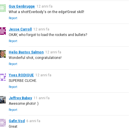
Guy Genbrugge
12 anni fa
What a shot!Everbody's on the edge!Great skill!
Report
Jesse Carroll
12 anni fa
OKAY, who forgot to load the rockets and bullets?
Report
Helio Bastos Salmon
12 anni fa
Wonderful shot, congratulations!
Report
Yves RODIQUE
12 anni fa
SUPERBE CLICHE.
Report
Jeffrey Babey
11 anni fa
Awesome photo! :)
Report
Gafin Vod
6 anni fa
Great