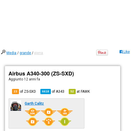
Like
Media
/
grande
/
piena
Airbus A340-300 (ZS-SXD)
Aggiunto
12 anni fa
of ZS-SXD
of
A343
at
FAWK
23
6618
52
Garth Calitz