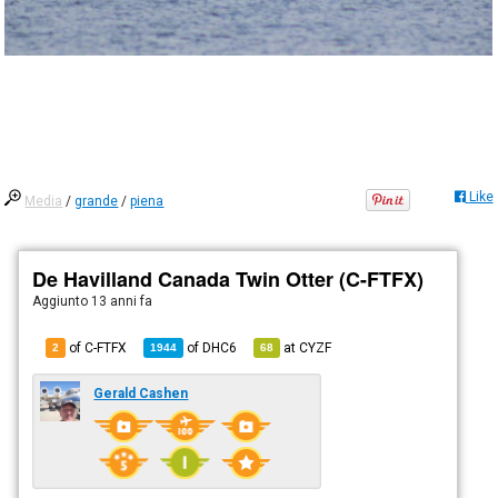
Like
Media
/
grande
/
piena
De Havilland Canada Twin Otter (C-FTFX)
Aggiunto
13 anni fa
of C-FTFX
of
DHC6
at
CYZF
2
1944
68
Gerald Cashen