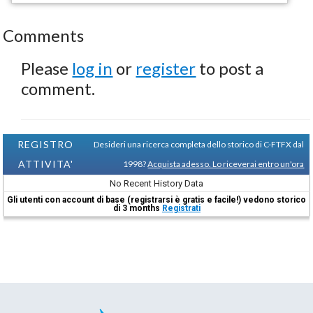
Comments
Please
log in
or
register
to post a
comment.
REGISTRO
Desideri una ricerca completa dello storico di C-FTFX dal
ATTIVITA'
1998?
Acquista adesso. Lo riceverai entro un'ora
No Recent History Data
Gli utenti con account di base (registrarsi è gratis e facile!) vedono storico
di 3 months
Registrati