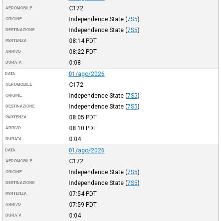
C172
AEROMOBILE
Independence State
(
7S5
)
ORIGINE
Independence State
(
7S5
)
DESTINAZIONE
08:14
PDT
PARTENZA
08:22
PDT
ARRIVO
0:08
DURATA
01/ago/2026
DATA
C172
AEROMOBILE
Independence State
(
7S5
)
ORIGINE
Independence State
(
7S5
)
DESTINAZIONE
08:05
PDT
PARTENZA
08:10
PDT
ARRIVO
0:04
DURATA
01/ago/2026
DATA
C172
AEROMOBILE
Independence State
(
7S5
)
ORIGINE
Independence State
(
7S5
)
DESTINAZIONE
07:54
PDT
PARTENZA
07:59
PDT
ARRIVO
0:04
DURATA