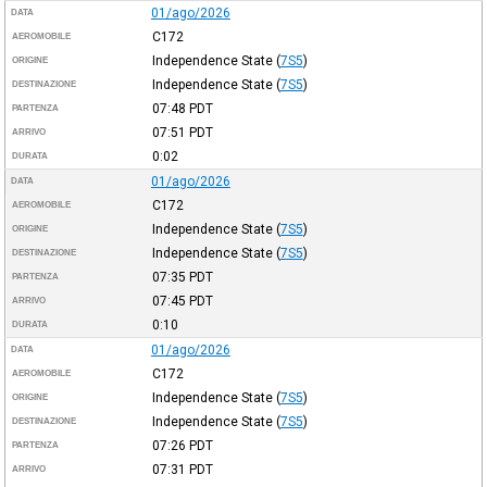
01/ago/2026
DATA
C172
AEROMOBILE
Independence State
(
7S5
)
ORIGINE
Independence State
(
7S5
)
DESTINAZIONE
07:48
PDT
PARTENZA
07:51
PDT
ARRIVO
0:02
DURATA
01/ago/2026
DATA
C172
AEROMOBILE
Independence State
(
7S5
)
ORIGINE
Independence State
(
7S5
)
DESTINAZIONE
07:35
PDT
PARTENZA
07:45
PDT
ARRIVO
0:10
DURATA
01/ago/2026
DATA
C172
AEROMOBILE
Independence State
(
7S5
)
ORIGINE
Independence State
(
7S5
)
DESTINAZIONE
07:26
PDT
PARTENZA
07:31
PDT
ARRIVO