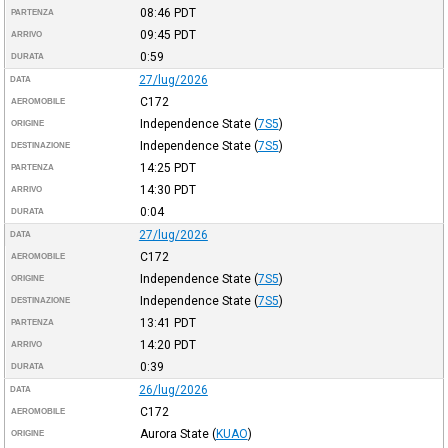
08:46
PDT
PARTENZA
09:45
PDT
ARRIVO
0:59
DURATA
27/lug/2026
DATA
C172
AEROMOBILE
Independence State
(
7S5
)
ORIGINE
Independence State
(
7S5
)
DESTINAZIONE
14:25
PDT
PARTENZA
14:30
PDT
ARRIVO
0:04
DURATA
27/lug/2026
DATA
C172
AEROMOBILE
Independence State
(
7S5
)
ORIGINE
Independence State
(
7S5
)
DESTINAZIONE
13:41
PDT
PARTENZA
14:20
PDT
ARRIVO
0:39
DURATA
26/lug/2026
DATA
C172
AEROMOBILE
Aurora State
(
KUAO
)
ORIGINE