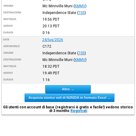
Mc Minnville Muni
(
KMMV
)
ORIGINE
Independence State
(
7S5
)
DESTINAZIONE
19:56
PDT
PARTENZA
20:13
PDT
ARRIVO
0:16
DURATA
24/lug/2026
DATA
C172
AEROMOBILE
Independence State
(
7S5
)
ORIGINE
Mc Minnville Muni
(
KMMV
)
DESTINAZIONE
18:32
PDT
PARTENZA
19:49
PDT
ARRIVO
1:16
DURATA
Altro →
Acquista storico voli di N292DA in formato Excel →
Gli utenti con account di base (registrarsi è gratis e facile!) vedono storico
di 3 months
Registrati