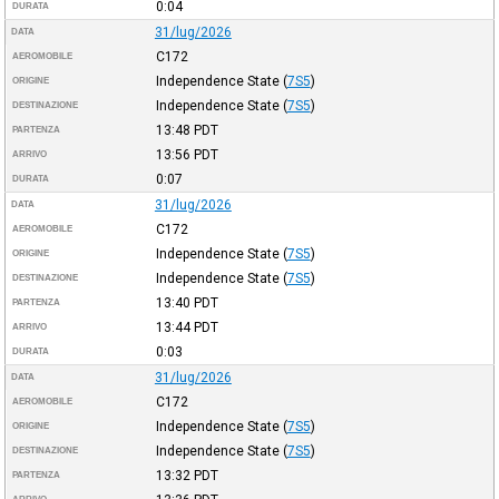
0:04
DURATA
31/lug/2026
DATA
C172
AEROMOBILE
Independence State
(
7S5
)
ORIGINE
Independence State
(
7S5
)
DESTINAZIONE
13:48
PDT
PARTENZA
13:56
PDT
ARRIVO
0:07
DURATA
31/lug/2026
DATA
C172
AEROMOBILE
Independence State
(
7S5
)
ORIGINE
Independence State
(
7S5
)
DESTINAZIONE
13:40
PDT
PARTENZA
13:44
PDT
ARRIVO
0:03
DURATA
31/lug/2026
DATA
C172
AEROMOBILE
Independence State
(
7S5
)
ORIGINE
Independence State
(
7S5
)
DESTINAZIONE
13:32
PDT
PARTENZA