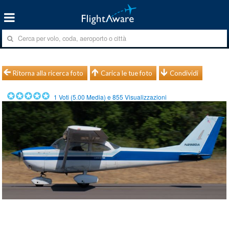
Ritorna alla ricerca foto
Carica le tue foto
Condividi
1
Voti (
5.00
Media) e
855
Visualizzazioni