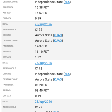
Independence State
(
7S5
)
DESTINAZIONE
16:38
PDT
PARTENZA
16:57
PDT
ARRIVO
0:19
DURATA
26/lug/2026
DATA
C172
AEROMOBILE
Aurora State
(
KUAO
)
ORIGINE
Aurora State
(
KUAO
)
DESTINAZIONE
14:37
PDT
PARTENZA
16:10
PDT
ARRIVO
1:32
DURATA
26/lug/2026
DATA
C172
AEROMOBILE
Independence State
(
7S5
)
ORIGINE
Aurora State
(
KUAO
)
DESTINAZIONE
08:20
PDT
PARTENZA
08:40
PDT
ARRIVO
0:19
DURATA
25/lug/2026
DATA
C172
AEROMOBILE