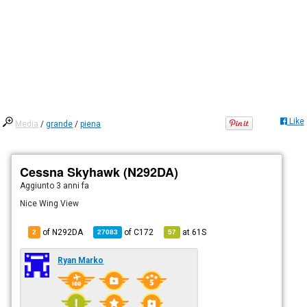
Like
Media
/
grande
/
piena
Cessna Skyhawk (N292DA)
Aggiunto
3 anni fa
Nice Wing View
of N292DA
of
C172
at
61S
2
27083
57
Ryan Marko