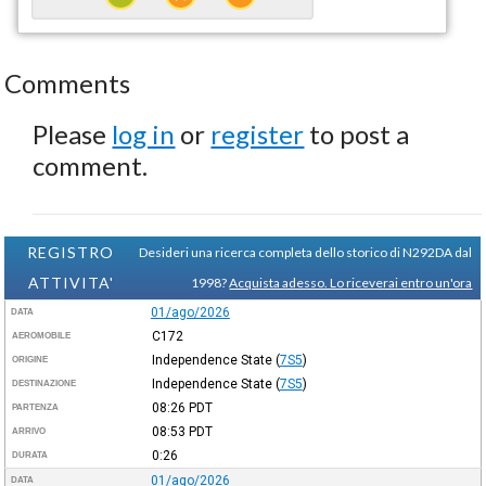
Comments
Please
log in
or
register
to post a
comment.
REGISTRO
Desideri una ricerca completa dello storico di N292DA dal
ATTIVITA'
1998?
Acquista adesso. Lo riceverai entro un'ora
01/ago/2026
DATA
C172
AEROMOBILE
Independence State
(
7S5
)
ORIGINE
Independence State
(
7S5
)
DESTINAZIONE
08:26
PDT
PARTENZA
08:53
PDT
ARRIVO
0:26
DURATA
01/ago/2026
DATA