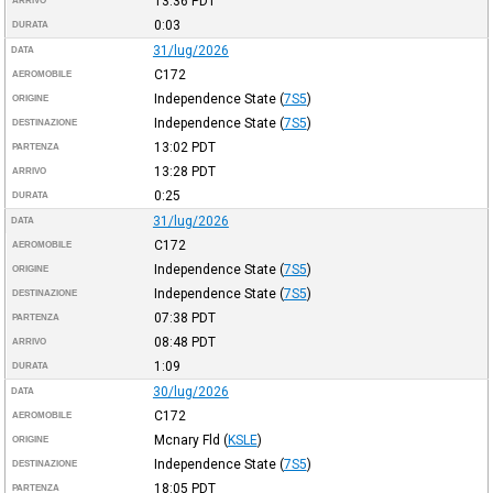
13:36
PDT
ARRIVO
0:03
DURATA
31/lug/2026
DATA
C172
AEROMOBILE
Independence State
(
7S5
)
ORIGINE
Independence State
(
7S5
)
DESTINAZIONE
13:02
PDT
PARTENZA
13:28
PDT
ARRIVO
0:25
DURATA
31/lug/2026
DATA
C172
AEROMOBILE
Independence State
(
7S5
)
ORIGINE
Independence State
(
7S5
)
DESTINAZIONE
07:38
PDT
PARTENZA
08:48
PDT
ARRIVO
1:09
DURATA
30/lug/2026
DATA
C172
AEROMOBILE
Mcnary Fld
(
KSLE
)
ORIGINE
Independence State
(
7S5
)
DESTINAZIONE
18:05
PDT
PARTENZA