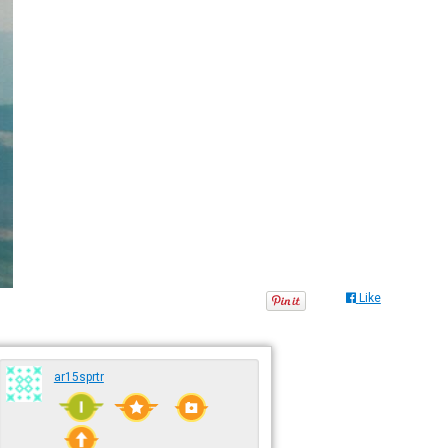
Like
ar15sprtr