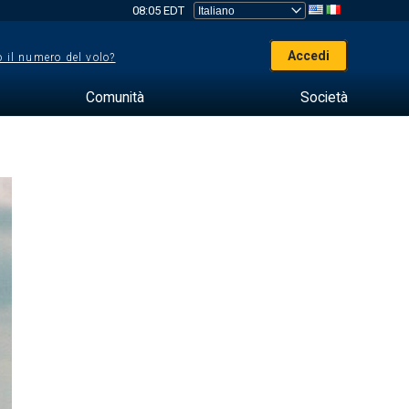
08:05 EDT
Accedi
 il numero del volo?
Comunità
Società