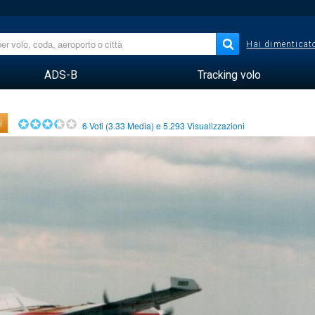
Hai dimenticato
ADS-B
Tracking volo
i
6
Voti (
3.33
Media) e
5.293
Visualizzazioni