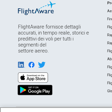
Pr
Ae
Fi
FlightAware fornisce dettagli
Fl
accurati, in tempo reale, storici e
Rap
predittivi dei voli per tutti i
Rap
segmenti del
settore aereo.
Fl
Ab
Fl
Fl
Fl
Gl