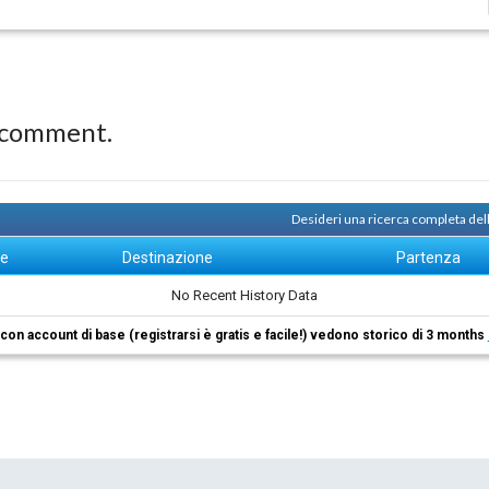
 comment.
Desideri una ricerca completa del
ne
Destinazione
Partenza
No Recent History Data
i con account di base (registrarsi è gratis e facile!) vedono storico di 3 months