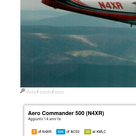
Media
/
grande
/
piena
Aero Commander 500 (N4XR)
Aggiunto
14 anni fa
of N4XR
of
AC50
at
KMLC
8
634
33