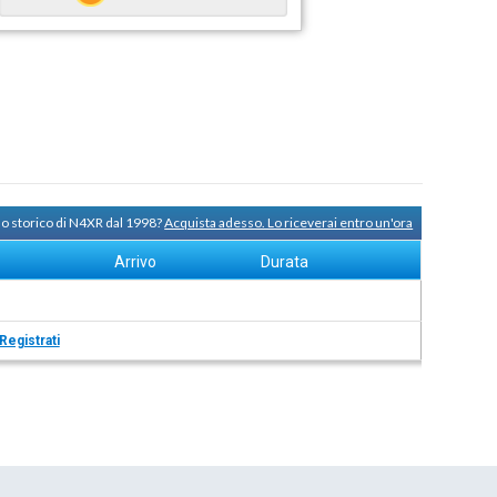
lo storico di N4XR dal 1998?
Acquista adesso. Lo riceverai entro un'ora
Arrivo
Durata
Registrati