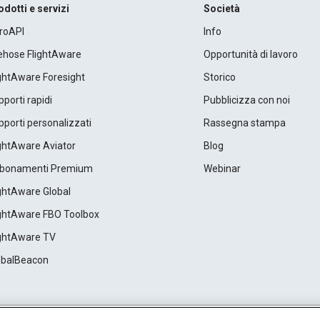
odotti e servizi
Società
roAPI
Info
rehose FlightAware
Opportunità di lavoro
ightAware Foresight
Storico
porti rapidi
Pubblicizza con noi
porti personalizzati
Rassegna stampa
ightAware Aviator
Blog
bonamenti Premium
Webinar
ightAware Global
ightAware FBO Toolbox
ightAware TV
obalBeacon