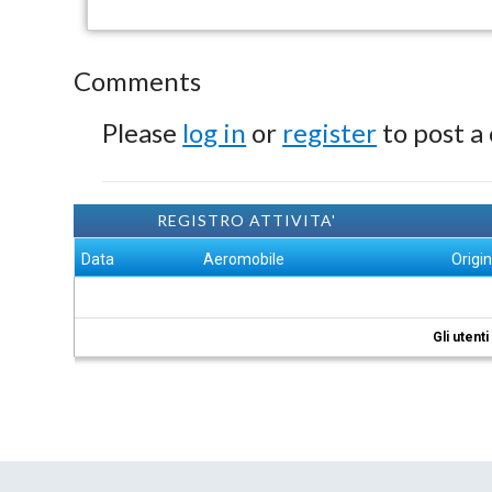
Comments
Please
log in
or
register
to post a
REGISTRO ATTIVITA'
Data
Aeromobile
Origi
Gli utent