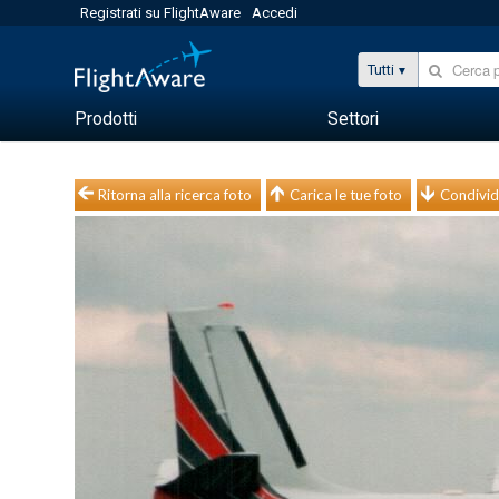
Registrati su FlightAware
Accedi
Tutti
Prodotti
Settori
Ritorna alla ricerca foto
Carica le tue foto
Condivid