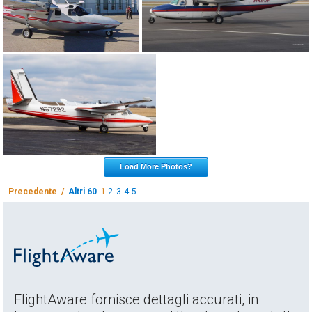
Load More Photos?
Precedente /
Altri 60
1
2
3
4
5
FlightAware fornisce dettagli accurati, in