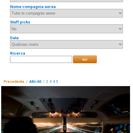
Nome compagnia aerea
Staff picks
Data
Ricerca
Vai!
Precedente /
Altri 60
1
2
3
4
5