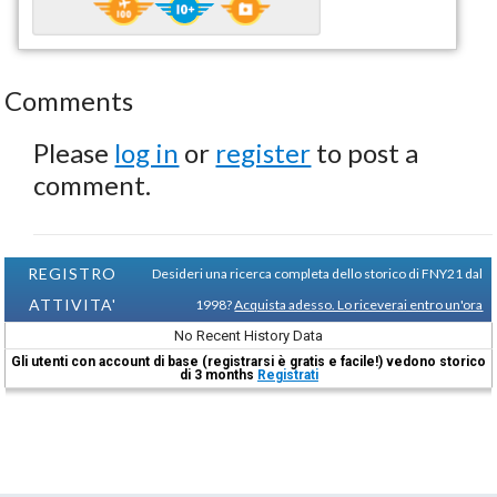
Comments
Please
log in
or
register
to post a
comment.
REGISTRO
Desideri una ricerca completa dello storico di FNY21 dal
ATTIVITA'
1998?
Acquista adesso. Lo riceverai entro un'ora
No Recent History Data
Gli utenti con account di base (registrarsi è gratis e facile!) vedono storico
di 3 months
Registrati