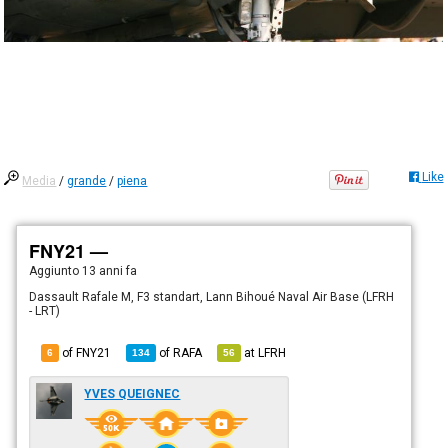
Like
Media
/
grande
/
piena
FNY21 —
Aggiunto
13 anni fa
Dassault Rafale M, F3 standart, Lann Bihoué Naval Air Base (LFRH
- LRT)
of FNY21
of
RAFA
at
LFRH
6
134
56
YVES QUEIGNEC