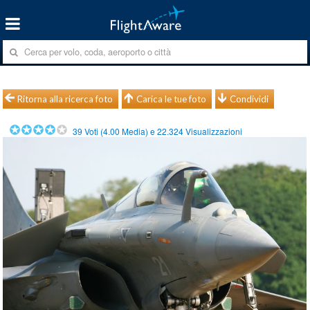
Ritorna alla ricerca foto
Carica le tue foto
Condividi
39
Voti (
4.00
Media) e
22.324
Visualizzazioni