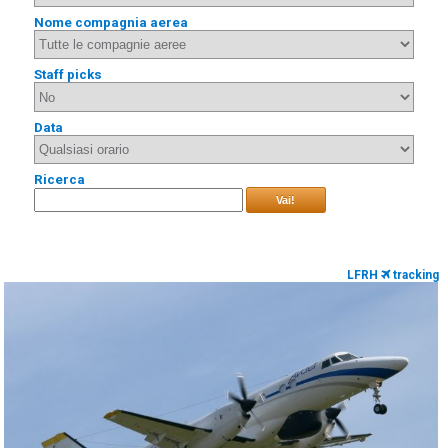
Nome compagnia aerea
Staff picks
Data
Ricerca
Vai!
LFRH
tracking