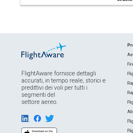
Pr
Ae
Fi
FlightAware fornisce dettagli
Fl
accurati, in tempo reale, storici e
Rap
predittivi dei voli per tutti i
Rap
segmenti del
settore aereo.
Fl
Ab
Fl
Fl