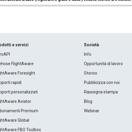
odotti e servizi
Società
roAPI
Info
rehose FlightAware
Opportunità di lavoro
ightAware Foresight
Storico
porti rapidi
Pubblicizza con noi
porti personalizzati
Rassegna stampa
ightAware Aviator
Blog
bonamenti Premium
Webinar
ightAware Global
ightAware FBO Toolbox