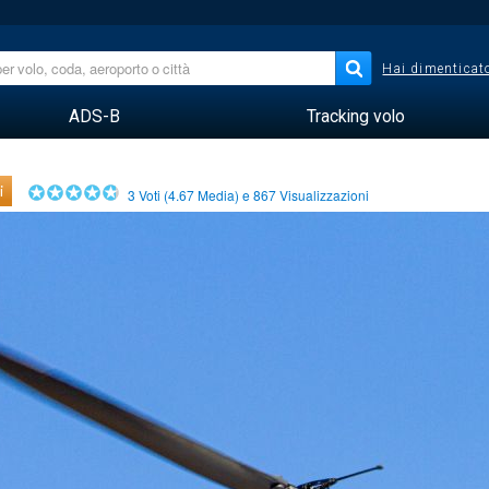
Hai dimenticato
ADS-B
Tracking volo
i
3
Voti (
4.67
Media) e
867
Visualizzazioni