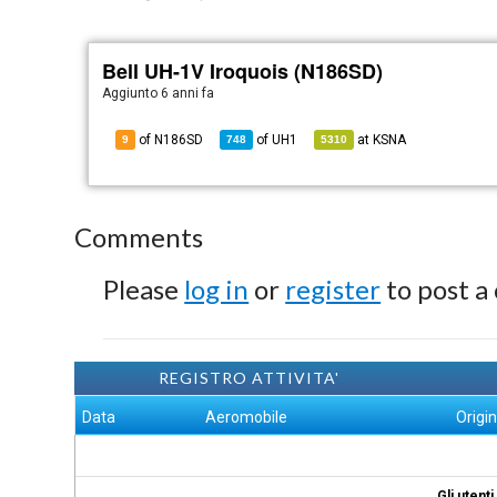
Bell UH-1V Iroquois (N186SD)
Aggiunto
6 anni fa
of N186SD
of
UH1
at
KSNA
9
748
5310
Comments
Please
log in
or
register
to post a
REGISTRO ATTIVITA'
Data
Aeromobile
Origi
Gli utent