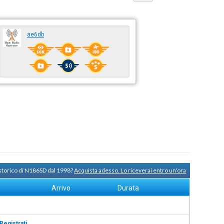
ae6db
 storico di N186SD dal 1998?
Acquista adesso. Lo riceverai entro un'ora
Arrivo
Durata
Registrati