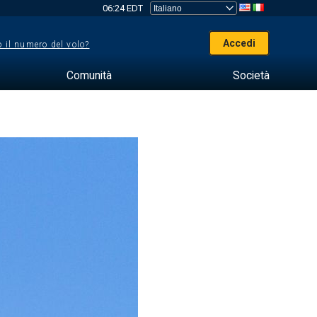
06:24 EDT
Accedi
 il numero del volo?
Comunità
Società