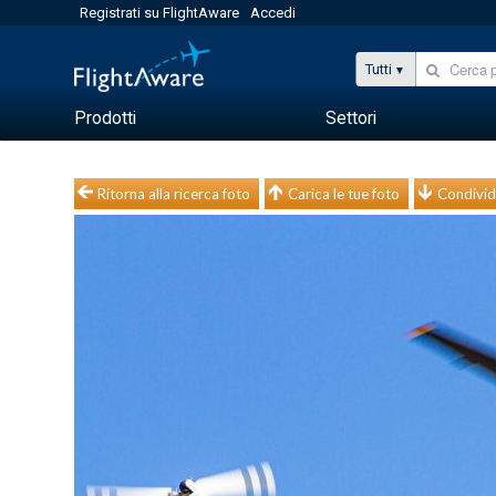
Registrati su FlightAware
Accedi
Tutti
Prodotti
Settori
Ritorna alla ricerca foto
Carica le tue foto
Condivid