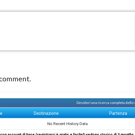
 comment.
Desideri una ricerca completa dello
ne
Destinazione
Partenza
No Recent History Data
i con account di base (registrarsi è gratis e facile!) vedono storico di 3 months