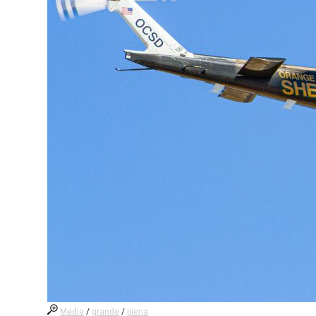
Media
/
grande
/
piena