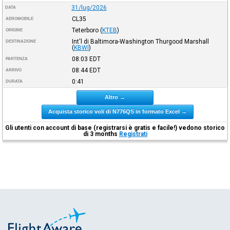
31/lug/2026
DATA
CL35
AEROMOBILE
Teterboro
(
KTEB
)
ORIGINE
Int'l di Baltimora-Washington Thurgood Marshall
DESTINAZIONE
(
KBWI
)
08:03
EDT
PARTENZA
08:44
EDT
ARRIVO
0:41
DURATA
Altro →
Acquista storico voli di N776QS in formato Excel →
Gli utenti con account di base (registrarsi è gratis e facile!) vedono storico
di 3 months
Registrati