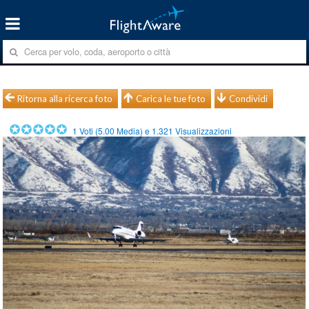
Ritorna alla ricerca foto
Carica le tue foto
Condividi
1
Voti (
5.00
Media) e
1.321
Visualizzazioni