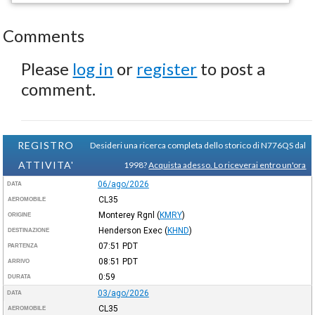
Comments
Please
log in
or
register
to post a
comment.
REGISTRO
Desideri una ricerca completa dello storico di N776QS dal
ATTIVITA'
1998?
Acquista adesso. Lo riceverai entro un'ora
06/ago/2026
DATA
CL35
AEROMOBILE
Monterey Rgnl
(
KMRY
)
ORIGINE
Henderson Exec
(
KHND
)
DESTINAZIONE
07:51
PDT
PARTENZA
08:51
PDT
ARRIVO
0:59
DURATA
03/ago/2026
DATA
CL35
AEROMOBILE