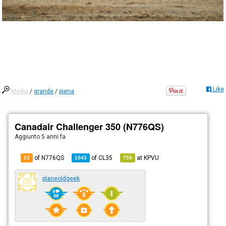
Like
Media
/
grande
/
piena
Canadair Challenger 350 (N776QS)
Aggiunto
5 anni fa
of N776QS
of
CL35
at
KPVU
23
1943
755
planeoldgeek