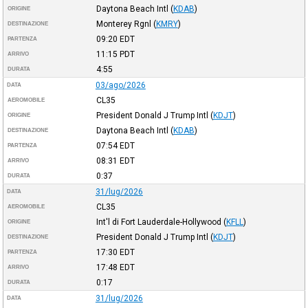
Daytona Beach Intl
(
KDAB
)
ORIGINE
Monterey Rgnl
(
KMRY
)
DESTINAZIONE
09:20
EDT
PARTENZA
11:15
PDT
ARRIVO
4:55
DURATA
03/ago/2026
DATA
CL35
AEROMOBILE
President Donald J Trump Intl
(
KDJT
)
ORIGINE
Daytona Beach Intl
(
KDAB
)
DESTINAZIONE
07:54
EDT
PARTENZA
08:31
EDT
ARRIVO
0:37
DURATA
31/lug/2026
DATA
CL35
AEROMOBILE
Int'l di Fort Lauderdale-Hollywood
(
KFLL
)
ORIGINE
President Donald J Trump Intl
(
KDJT
)
DESTINAZIONE
17:30
EDT
PARTENZA
17:48
EDT
ARRIVO
0:17
DURATA
31/lug/2026
DATA