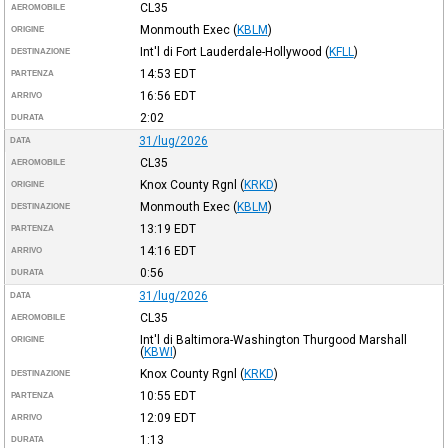
CL35
AEROMOBILE
Monmouth Exec
(
KBLM
)
ORIGINE
Int'l di Fort Lauderdale-Hollywood
(
KFLL
)
DESTINAZIONE
14:53
EDT
PARTENZA
16:56
EDT
ARRIVO
2:02
DURATA
31/lug/2026
DATA
CL35
AEROMOBILE
Knox County Rgnl
(
KRKD
)
ORIGINE
Monmouth Exec
(
KBLM
)
DESTINAZIONE
13:19
EDT
PARTENZA
14:16
EDT
ARRIVO
0:56
DURATA
31/lug/2026
DATA
CL35
AEROMOBILE
Int'l di Baltimora-Washington Thurgood Marshall
ORIGINE
(
KBWI
)
Knox County Rgnl
(
KRKD
)
DESTINAZIONE
10:55
EDT
PARTENZA
12:09
EDT
ARRIVO
1:13
DURATA