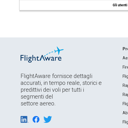
Gli utent
Pr
Ae
Fi
FlightAware fornisce dettagli
Fl
accurati, in tempo reale, storici e
Rap
predittivi dei voli per tutti i
Rap
segmenti del
settore aereo.
Fl
Ab
Fl