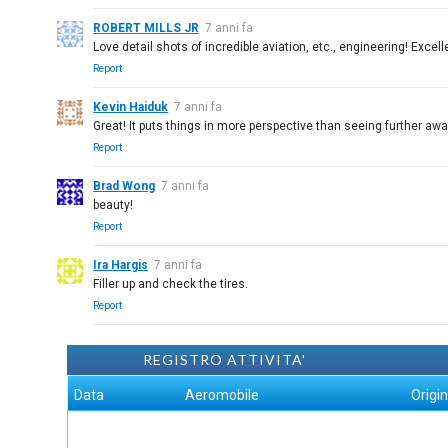
ROBERT MILLS JR
7 anni fa
Love detail shots of incredible aviation, etc., engineering! Excel
Report
Kevin Haiduk
7 anni fa
Great! It puts things in more perspective than seeing further awa
Report
Brad Wong
7 anni fa
beauty!
Report
Ira Hargis
7 anni fa
Filler up and check the tires.
Report
REGISTRO ATTIVITA'
Data
Aeromobile
Origi