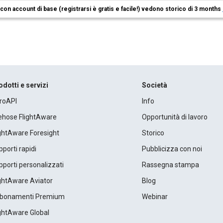
i con account di base (registrarsi è gratis e facile!) vedono storico di 3 months
odotti e servizi
Società
roAPI
Info
rehose FlightAware
Opportunità di lavoro
ightAware Foresight
Storico
porti rapidi
Pubblicizza con noi
porti personalizzati
Rassegna stampa
ightAware Aviator
Blog
bonamenti Premium
Webinar
ightAware Global