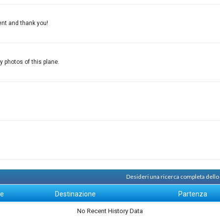
lent and thank you!
y photos of this plane.
Desideri una ricerca completa dello
ne
Destinazione
Partenza
No Recent History Data