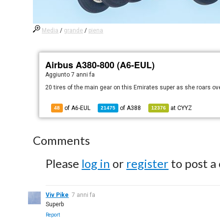
Media
/
grande
/
piena
Airbus A380-800 (A6-EUL)
Aggiunto
7 anni fa
20 tires of the main gear on this Emirates super as she roars o
of A6-EUL
of
A388
at
CYYZ
48
21475
12376
Comments
Please
log in
or
register
to post a
Viv Pike
7 anni fa
Superb
Report