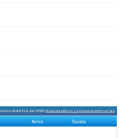
 storico di A6-EUL dal 1998?
Acquista adesso. Lo riceverai entro un'ora
Arrivo
Durata