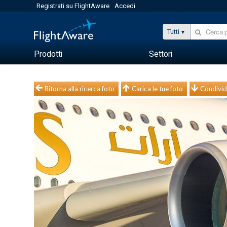
Registrati su FlightAware
Accedi
Tutti
Prodotti
Settori
Ritorna alla ricerca foto
Carica le tue foto
Condivid