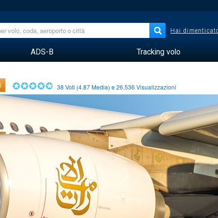
Hai dimenticato
ADS-B
Tracking volo
i
38
Voti (
4.87
Media) e
26.536
Visualizzazioni