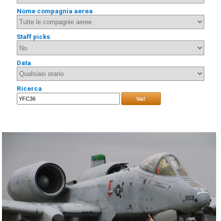
Nome compagnia aerea
Staff picks
Data
Ricerca
Vai!