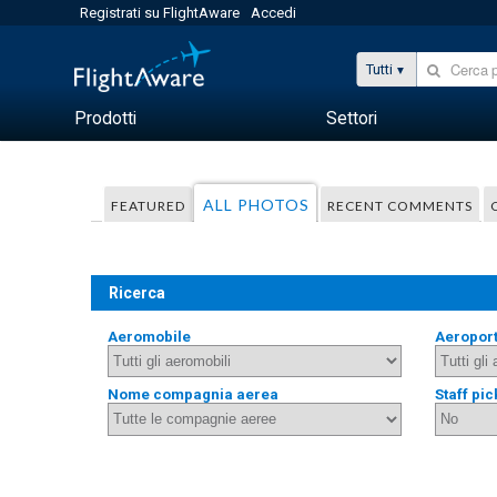
Registrati su FlightAware
Accedi
Tutti
Prodotti
Settori
ALL PHOTOS
FEATURED
RECENT COMMENTS
Ricerca
Aeromobile
Aeropor
Nome compagnia aerea
Staff pic