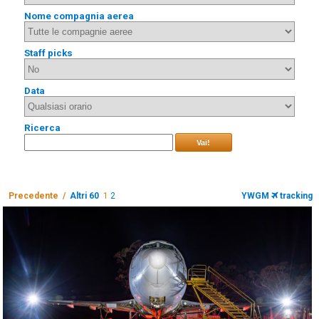
Nome compagnia aerea
Staff picks
Data
Ricerca
Vai!
Precedente /
Altri 60
1
2
YWGM
tracking