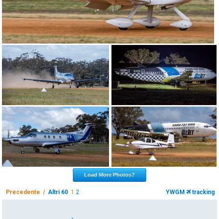
Load More Photos?
Precedente /
Altri 60
1
2
YWGM
tracking