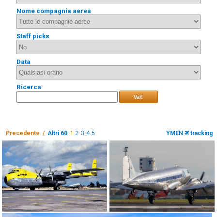
Nome compagnia aerea
Staff picks
Data
Ricerca
Vai!
Precedente /
Altri 60
1
2
3
4
5
YMEN
tracking