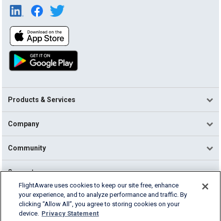
Products & Services
Company
Community
Support
FlightAware uses cookies to keep our site free, enhance
your experience, and to analyze performance and traffic. By
English (USA)
clicking “Allow All”, you agree to storing cookies on your
2026 FlightAware
device.
Privacy Statement