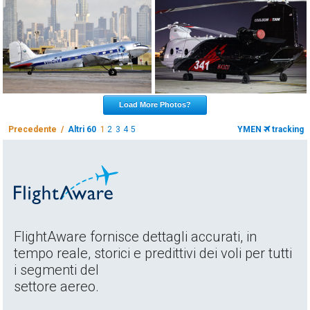
Load More Photos?
Precedente /
Altri 60
1
2
3
4
5
YMEN
tracking
FlightAware fornisce dettagli accurati, in
tempo reale, storici e predittivi dei voli per tutti
i segmenti del
settore aereo.