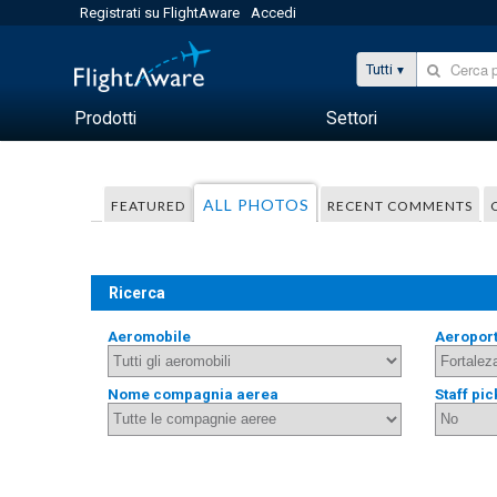
Registrati su FlightAware
Accedi
Tutti
Prodotti
Settori
ALL PHOTOS
FEATURED
RECENT COMMENTS
Ricerca
Aeromobile
Aeropor
Nome compagnia aerea
Staff pic