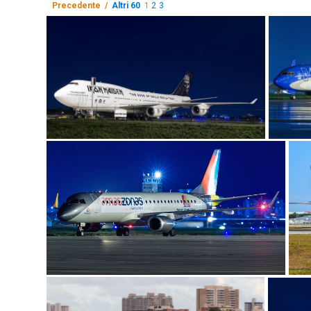
Precedente /
Altri 60
1
2
3