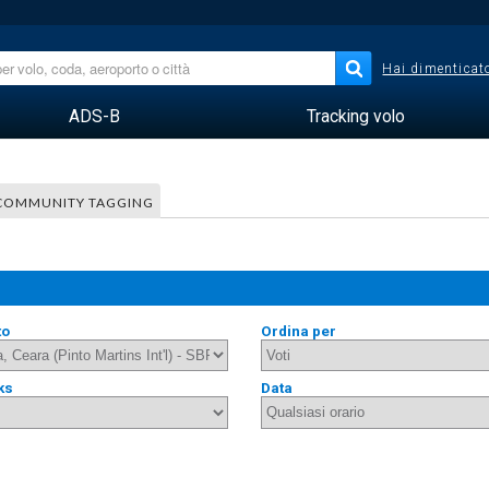
Hai dimenticato
ADS-B
Tracking volo
COMMUNITY TAGGING
to
Ordina per
ks
Data