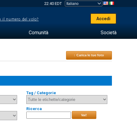
22:40 EDT
Accedi
 il numero del volo?
Comunità
Società
↑ Carica le tue foto
Tag / Categorie
Ricerca
Vai!