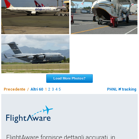
Load More Photos?
Precedente /
Altri 60
1
2
3
4
5
PHNL
tracking
FlightAware fornisce dettagli accurati, in