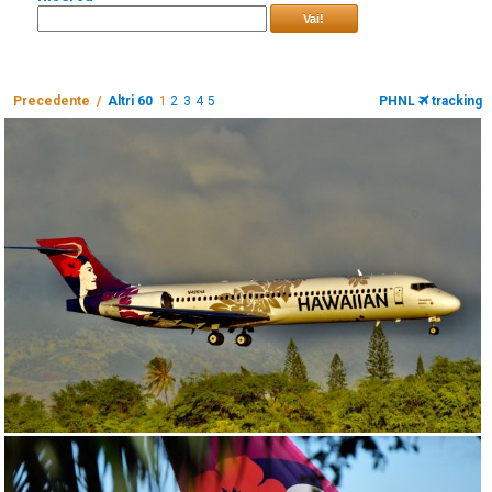
Vai!
Precedente /
Altri 60
1
2
3
4
5
PHNL
tracking