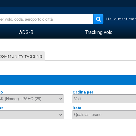
Hai dimenticato
ADS-B
Tracking volo
COMMUNITY TAGGING
to
Ordina per
ks
Data