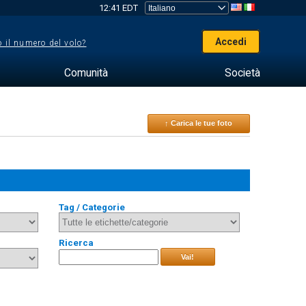
12:41 EDT
Accedi
 il numero del volo?
Comunità
Società
↑ Carica le tue foto
Tag / Categorie
Ricerca
Vai!