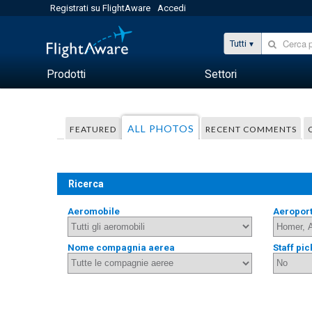
Registrati su FlightAware
Accedi
Tutti
Prodotti
Settori
ALL PHOTOS
FEATURED
RECENT COMMENTS
Ricerca
Aeromobile
Aeropor
Nome compagnia aerea
Staff pic