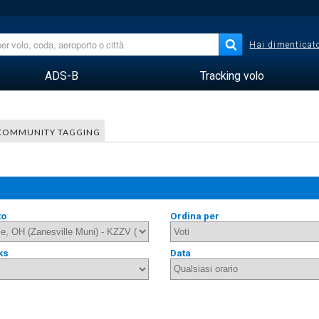
Hai dimenticato
ADS-B
Tracking volo
COMMUNITY TAGGING
to
Ordina per
ks
Data