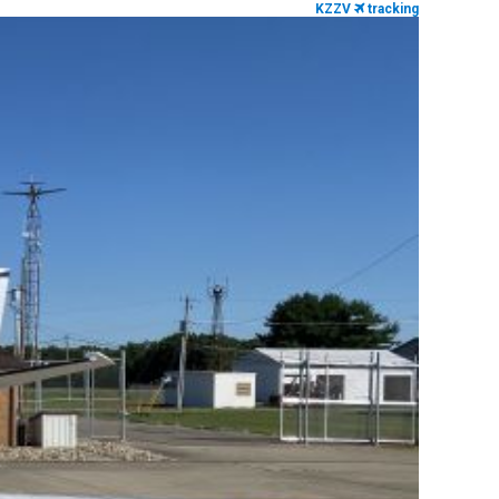
KZZV
tracking