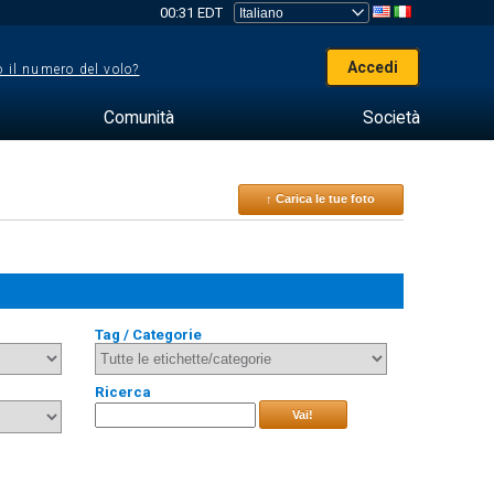
00:31 EDT
Accedi
 il numero del volo?
Comunità
Società
↑ Carica le tue foto
Tag / Categorie
Ricerca
Vai!