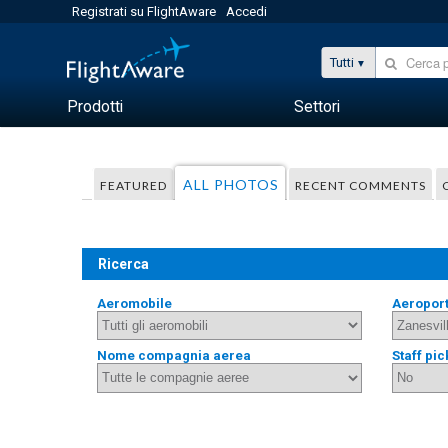
Registrati su FlightAware
Accedi
Tutti
Prodotti
Settori
ALL PHOTOS
FEATURED
RECENT COMMENTS
Ricerca
Aeromobile
Aeropor
Nome compagnia aerea
Staff pic