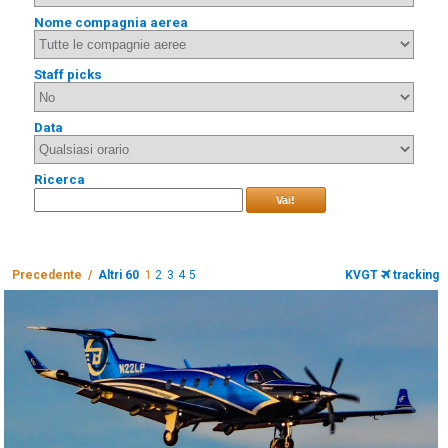
Nome compagnia aerea
Staff picks
Data
Ricerca
Vai!
Precedente /
Altri 60
1
2
3
4
5
KVGT
tracking