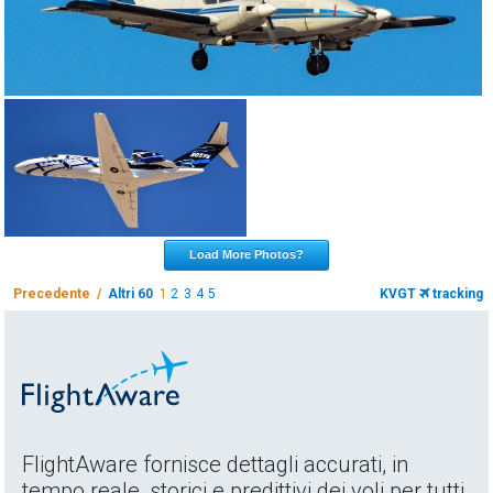
Load More Photos?
Precedente /
Altri 60
1
2
3
4
5
KVGT
tracking
FlightAware fornisce dettagli accurati, in
tempo reale, storici e predittivi dei voli per tutti