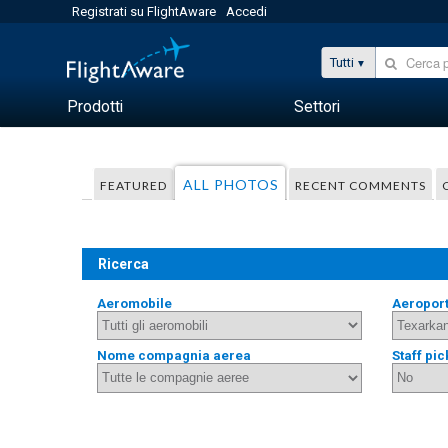
Registrati su FlightAware
Accedi
Tutti
Prodotti
Settori
ALL PHOTOS
FEATURED
RECENT COMMENTS
Ricerca
Aeromobile
Aeropor
Nome compagnia aerea
Staff pic