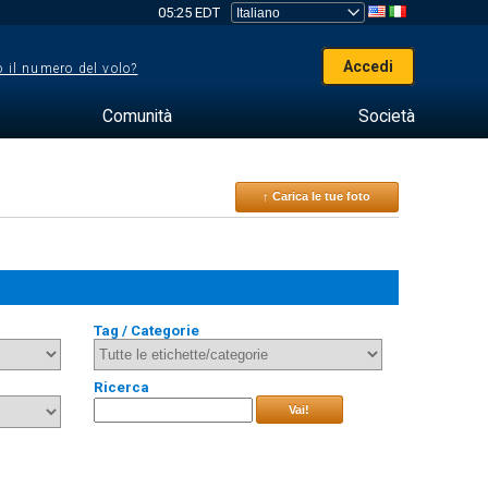
05:25 EDT
Accedi
 il numero del volo?
Comunità
Società
↑ Carica le tue foto
Tag / Categorie
Ricerca
Vai!