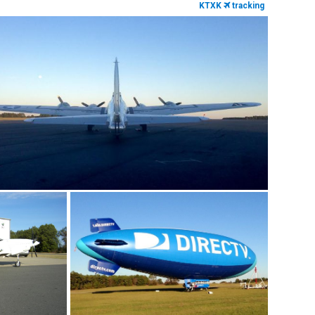
KTXK
tracking