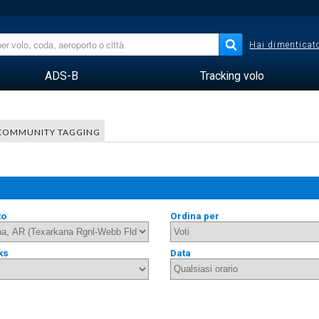
Hai dimenticato
ADS-B
Tracking volo
COMMUNITY TAGGING
to
Ordina per
ks
Data