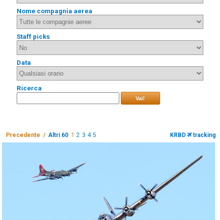
Nome compagnia aerea
Staff picks
Data
Ricerca
Vai!
Precedente /
Altri 60
1
2
3
4
5
KRBD
tracking