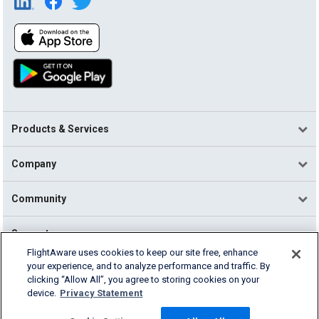
Products & Services
Company
Community
Support
FlightAware uses cookies to keep our site free, enhance
your experience, and to analyze performance and traffic. By
English (USA)
clicking “Allow All”, you agree to storing cookies on your
2026 FlightAware
device.
Privacy Statement
Terms of Use
Privacy
Cookie Settings