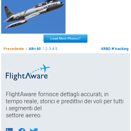
Load More Photos?
Precedente /
Altri 60
1
2
3
4
5
KRBD
tracking
FlightAware fornisce dettagli accurati, in
tempo reale, storici e predittivi dei voli per tutti
i segmenti del
settore aereo.