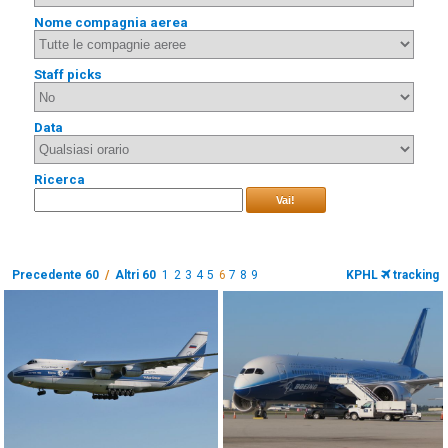
Nome compagnia aerea
Staff picks
Data
Ricerca
Vai!
Precedente 60
/
Altri 60
1
2
3
4
5
6
7
8
9
KPHL
tracking