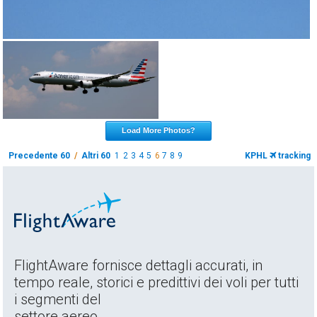
Load More Photos?
Precedente 60
/
Altri 60
1
2
3
4
5
6
7
8
9
KPHL
tracking
FlightAware fornisce dettagli accurati, in
tempo reale, storici e predittivi dei voli per tutti
i segmenti del
settore aereo.