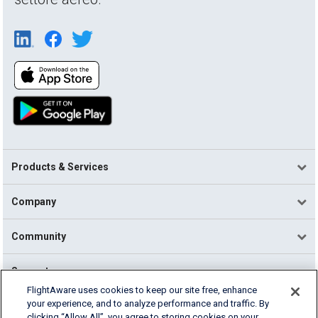
Products & Services
Company
Community
Support
FlightAware uses cookies to keep our site free, enhance
your experience, and to analyze performance and traffic. By
English (USA)
clicking “Allow All”, you agree to storing cookies on your